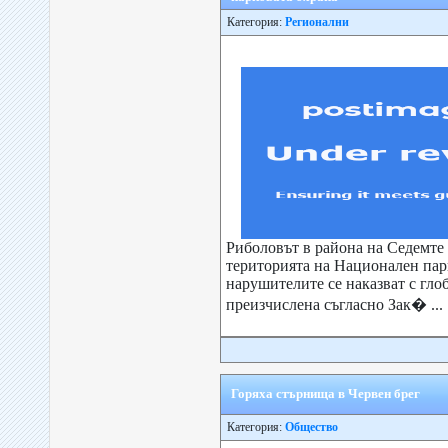
Категория:
Регионални
Риболовът в района на Седемте 
територията на Национален парк
нарушителите се наказват с глоб
преизчислена съгласно Зак� ...
Горяха стърнища в Червен брег
Категория:
Общество