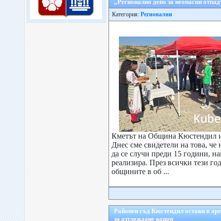
„Регионално депо за неопасни отпа
Категория:
Регионални
Кметът на Община Кюстендил и
Днес сме свидетели на това, че
да се случи преди 15 години, на
реализира. През всички тези год
общините в об ...
Районен съд Кюстендил остави в аре
за отглеждане коноп