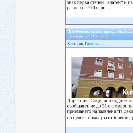
знак първа степен - златен“ и п
размер на 770 евро ...
В Бобов дол на два транша изплаща
размерът е 321,95 евро
Категория:
Регионални
Дирекция „Социално подпомага
съобщават, че до 31 октомври 
приемането на заявленията-дек
на целева помощ за отопление, 