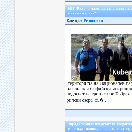
НП “Рила“ и тази година участва в
пътя на вярата“
Категория:
Регионални
територията на Национален пар
патриарх и Софийски митропо
водосвет на трето езеро Бъбрек
рилски езера, съ� ...
Заради намалелия дебит на водоизт
въвеждат понижено налягане на во