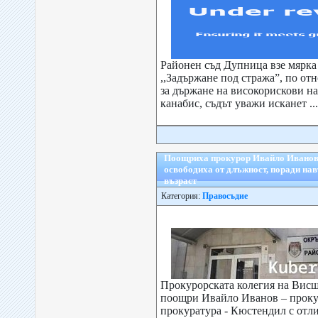
Районен съд Дупница взе мярка
,,Задържане под стража”, по о
за държане на високорискови н
канабис, съдът уважи исканет ...
Поощриха прокурор Ивайло Иванов 
освободиха от длъжност, поради на
възраст
Категория:
Правосъдие
Прокурорската колегия на Висш
поощри Ивайло Иванов – проку
прокуратура - Кюстендил с отл