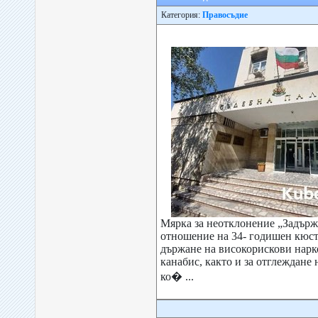
Категория:
Правосъдие
Мярка за неотклонение „Задърж
отношение на 34- годишен кюст
държане на високорискови нарк
канабис, както и за отглеждане 
ко� ...