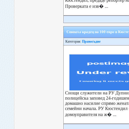
Кюстендил, предаде репортер на
Проверката е изв� ...
Спипаха крадец на 100 евро в Кюст
Категория:
Правосъдие
Снощи служители на РУ Дупниц
полицейска заповед 24-годише
домашно насилие спрямо жената
семейни начала. РУ Кюстендил 
домоуправителя на ж� ...