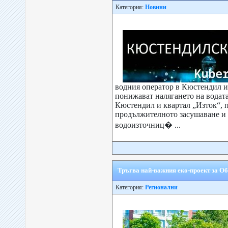
Категория:
Новини
водния оператор в Кюстендил 
понижават налягането на водата
Кюстендил и квартал „Изток“, 
продължителното засушаване и 
водоизточниц� ...
Тръгва най-важния еко-проект за 
Категория:
Регионални