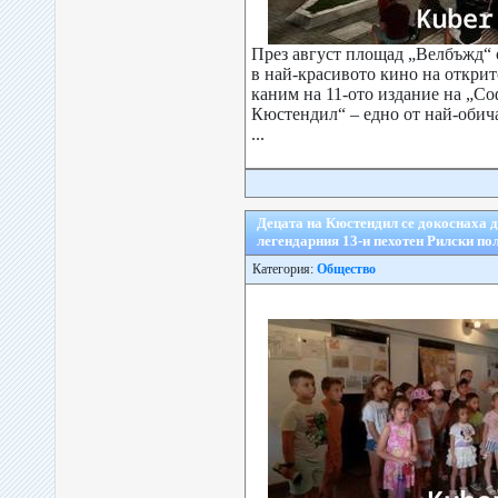
През август площад „Велбъжд“ 
в най-красивото кино на открито
каним на 11-ото издание на „С
Кюстендил“ – едно от най-обич
...
Децата на Кюстендил се докоснаха д
легендарния 13-и пехотен Рилски по
Категория:
Общество