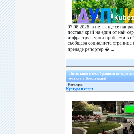
07.08.2026 в петък ще се направ
поставя край на един от най-се
инфраструктурни проблеми в о
съобщава социалната страница
предаде репортер � ...
Лято, кино и незабравими вечери под
очаква в Кюстендил!
Категория:
Култура и спорт