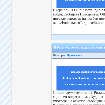
Вчера при ПТП в Кюстендил е 
водач, съобщава Пресцентър 
предаде репортер на „Кубер пре
л.а. „Фолксваген“, движейки се
...
В Рила установиха водач да шофира
Категория:
Правосъдие
Снощи служители на РУ Рила са
годишен водач на л.а. „Ауди“ з
употреба на алкохол, съобщав