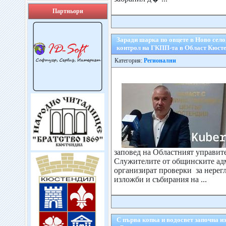
Партньори
Заради шарка по овцете в Ново село
контрол на ГКПП-та в Област Кюст
Категория:
Регионални
заповед на Областният управит
Служителите от общинските ад
организират проверки за нерег
изложби и събирания на ...
С първа копка и водосвет започна и