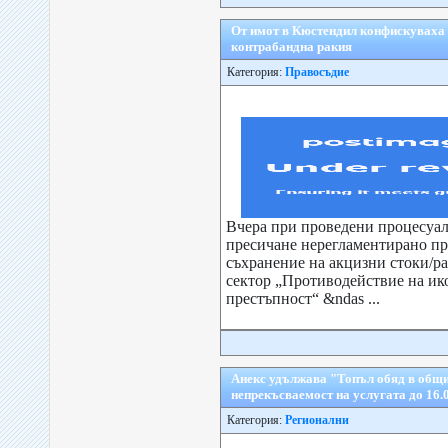
От имот в Кюстендил конфискуваха 
контрабандна ракия
Категория:
Правосъдие
Вчера при проведени процесуал
пресичане нерегламентирано п
съхранение на акцизни стоки/р
сектор „Противодействие на ик
престъпност“ &ndas ...
Анекс удължава "Топъл обяд в общ
непрекъсваемост на услугата до 16.07
Категория:
Регионални