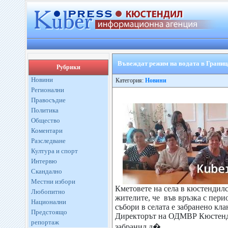
Въвеждат режим на водата в Границ
Рубрики
Новини
Категория:
Новини
Регионални
Правосъдие
Политика
Общество
Коментари
Разследване
Култура и спорт
Интервю
Скандално
Местни избори
Кметовете на села в кюстендил
Любопитно
жителите, че във връзка с пери
Национални
събори в селата е забранено кл
Предстоящо
Директорът на ОДМВР Кюстенди
репортаж
забранил д� ...