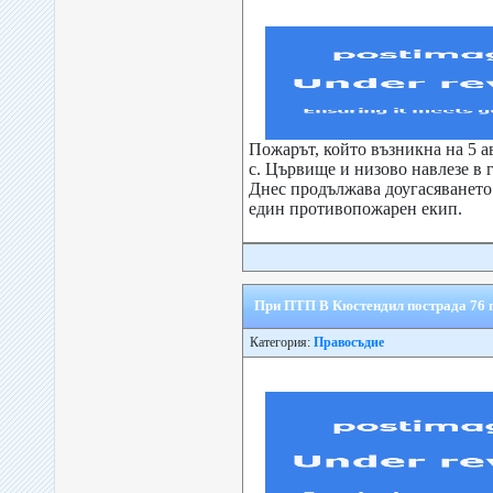
Пожарът, който възникна на 5 а
с. Цървище и низово навлезе в г
Днес продължава доугасяването
един противопожарен еки
При ПТП В Кюстендил пострада 76 
Категория:
Правосъдие