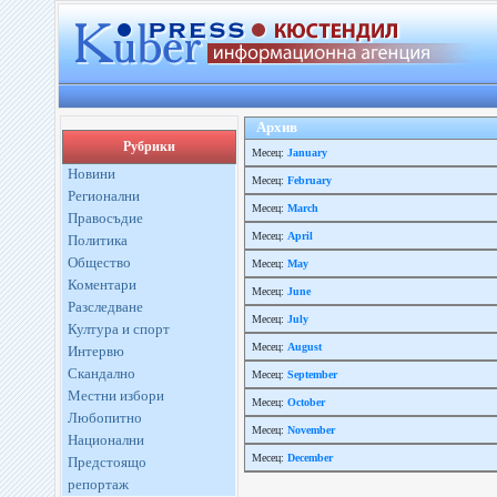
Архив
Рубрики
Месец:
January
Новини
Месец:
February
Регионални
Месец:
March
Правосъдие
Месец:
April
Политика
Общество
Месец:
May
Коментари
Месец:
June
Разследване
Месец:
July
Култура и спорт
Месец:
August
Интервю
Скандално
Месец:
September
Местни избори
Месец:
October
Любопитно
Месец:
November
Национални
Месец:
December
Предстоящо
репортаж