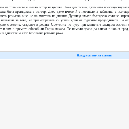
кога на това място е имало олтар на църква. Така дамгосана, джамията просъществувал
дата била превърната в затвор. Днес даже името й е потънало в забвение, а помеще
нието разказва още, че на мястото на днешна Дупница имало българско селище, израв
 наказани за това, че при отбраната си убили един от турските предводители. За о
едно с жените, старците и децата. Оцелелите по чудо при кланетата малцина жители 
ст и там с времето обособили Горна махала. Те нямали право да слизат в новия град,
ни единствено като безплатна работна ръка.
Назад кън всички новини