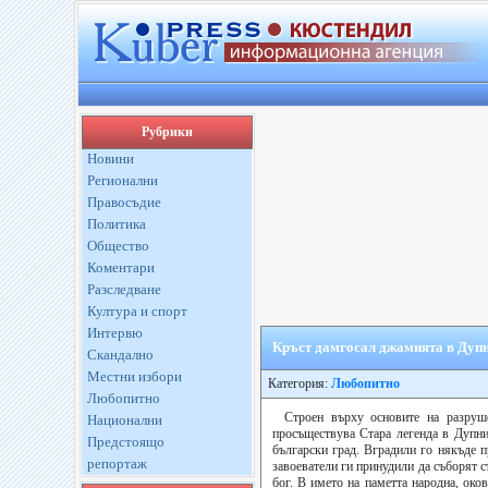
Рубрики
Новини
Регионални
Правосъдие
Политика
Общество
Коментари
Разследване
Култура и спорт
Интервю
Кръст дамгосал джамията в Дуп
Скандално
Местни избори
Категория:
Любопитно
Любопитно
Строен върху основите на разру
Национални
просъществува Стара легенда в Дупниц
Предстоящо
български град. Вградили го някъде п
репортаж
завоеватели ги принудили да съборят 
бог. В името на паметта народна, око