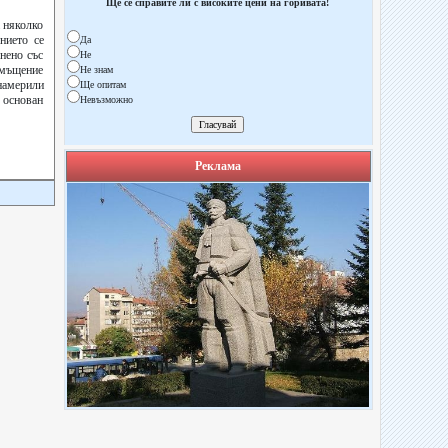
Ще се справите ли с високите цени на горивата!
а няколко
нието се
Да
нено със
Не
тмъщение
Не знам
намерили
Ще опитам
 основан
Невъзможно
Реклама