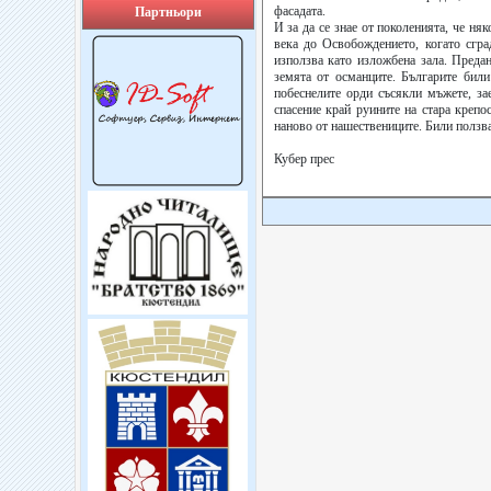
фасадата.
Партньори
И за да се знае от поколенията, че ня
века до Освобождението, когато сгра
използва като изложбена зала. Преда
земята от османците. Българите били
побеснелите орди съсякли мъжете, за
спасение край руините на стара крепо
наново от нашествениците. Били ползва
Кубер прес