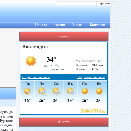
Начало
Архив
За нас
Контакти
Времето
ъдено да
а в този
 Турските
Анкета
на чуждия
пъква на