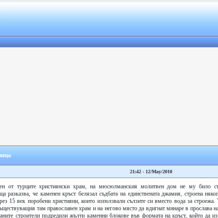
ница
21:42 - 12/May/2010
шен от турците християнски храм, на мюсюлманския молитвен дом не му било с
а разказва, че каменен кръст белязал съдбата на единствената джамия, строена няког
рез 15 век поробени християни, които използвали сълзите си вместо вода за строежа.
съществуващия там православен храм и на негово място да вдигнат минаре в прослава 
ваните строители подредили жълти каменни блокове във формата на кръст, който да из