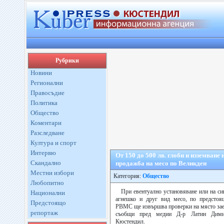
Рубрики
Новини
Регионални
Правосъдие
Политика
Общество
Коментари
Разследване
Култура и спорт
Интервю
От 150 до 500 лв. глоби и изземване 
Скандално
продажба на месо по Великден
Местни избори
Категория:
Общество
Любопитно
При евентуално установяване или на сиг
Национални
агнешко и друг вид месо, по предстоя
Предстоящо
РВМС ще извършва проверки на място заед
репортаж
съобщи пред медии Д-р Латин Дим
Кюстендил.