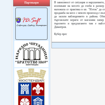
В зависимост от ситуация и нарушението, 
Партньори
изземване на месото до глоби в размер
наложила се практика в кв. ”Изток” да с
продажба на месо с неясен произход е въ
да засили наблюдението в района. Об
търговските вериги от магазини хипер
търсенето и предлагането там е най-
Димитров.
Кубер прес