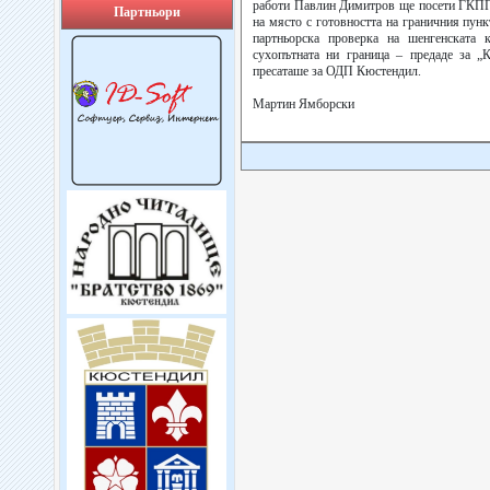
работи Павлин Димитров ще посети ГКПП-
Партньори
на място с готовността на граничния пунк
партньорска проверка на шенгенската 
сухопътната ни граница – предаде за „
пресаташе за ОДП Кюстендил.
Мартин Ямборски