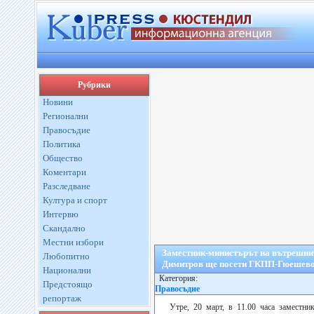
Рубрики
Новини
Регионални
Правосъдие
Политика
Общество
Коментари
Разследване
Култура и спорт
Интервю
Скандално
Местни избори
Заместник-министърът на вътрешни
Любопитно
Димитров ще посети ГКПП-Гюешев
Национални
Категория:
Предстоящо
Правосъдие
репортаж
Утре, 20 март, в 11.00 часа заместни