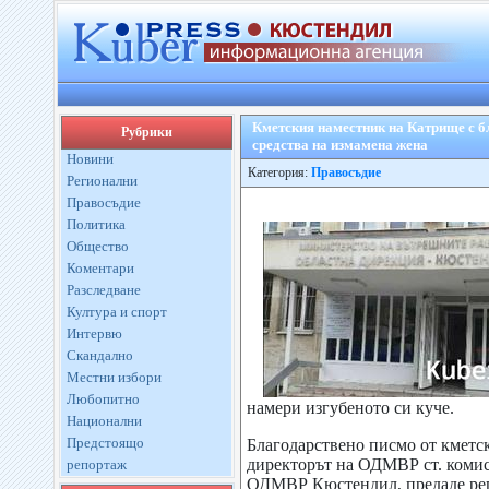
Кметския наместник на Катрище с 
Рубрики
средства на измамена жена
Новини
Категория:
Правосъдие
Регионални
Правосъдие
Политика
Общество
Коментари
Разследване
Култура и спорт
Интервю
Скандално
Местни избори
Любопитно
намери изгубеното си куче.
Национални
Предстоящо
Благодарствено писмо от кметс
директорът на ОДМВР ст. коми
репортаж
ОДМВР Кюстендил, предаде реп