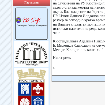
Партньори
на служители на РУ Кюстендил с
селото станала жертва на измама
дърва. Благодарение на бързата
ПУ Изток Даниел Йорданов плат
размер за рекордно кратко време
на Вашите служитеи моята личн
истински пазители на реда, кои
чест.
Кюстендилката Аделина Николо
Б. Миленков благодари на служ
Методи Костадинов, които са й 
Kuber press
>