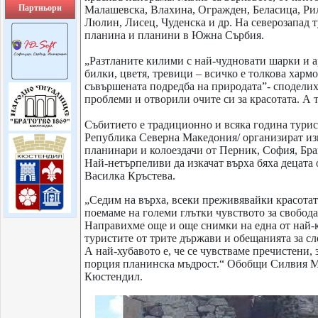
Партньори
Малашевска, Влахина, Огражден, Беласица, Рил
Люлин, Лисец, Чуденска и др. На северозапад т
планина и планини в Южна Сърбия.
„Разтланите килими с най-чудновати шарки и ар
билки, цветя, тревици – всичко е толкова хармо
съвършената подредба на природата”- споделиха
проблеми и отворили очите си за красотата. А 
Събитието е традиционно и всяка година турис
Република Северна Македония/ организират изк
планинари и колоездачи от Перник, София, Бра
Най-нетърпеливи да изкачат върха бяха децата
Василка Кръстева.
„Седим на върха, всеки преживявайки красотата
поемаме на големи глътки чувството за свобода
Направихме още и още снимки на една от най-
туристите от трите държави и обещанията за сл
А най-хубавото е, че се чувстваме пречистени,
порция планинска мъдрост.“ Обобщи Силвия Ми
Кюстендил.