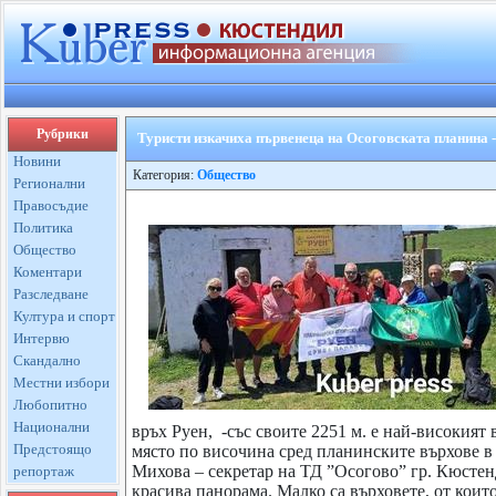
Рубрики
Туристи изкачиха първенеца на Осоговската планина -
Новини
Категория:
Общество
Регионални
Правосъдие
Политика
Общество
Коментари
Разследване
Култура и спорт
Интервю
Скандално
Местни избори
Любопитно
Национални
връх Руен, -със своите 2251 м. е най-високият 
Предстоящо
място по височина сред планинските върхове в
Михова – секретар на ТД ”Осогово” гр. Кюстен
репортаж
красива панорама. Малко са върховете, от кои