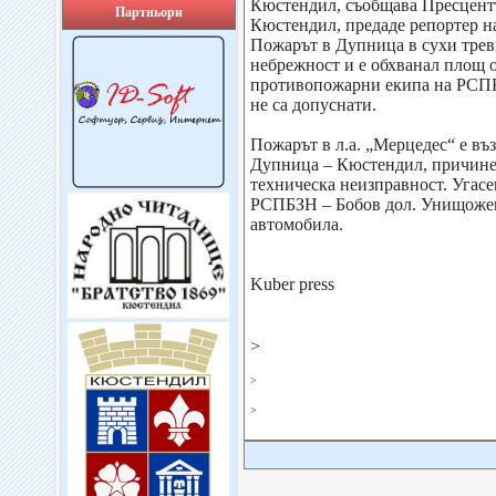
Кюстендил, съобщава Пресце
Партньори
Кюстендил, предаде репортер на
Пожарът в Дупница в сухи трев
небрежност и е обхванал площ от
противопожарни екипа на РСП
не са допуснати.
Пожарът в л.а. „Мерцедес“ е въ
Дупница – Кюстендил, причине
техническа неизправност. Угасе
РСПБЗН – Бобов дол. Унищожено
автомобила.
Kuber press
>
>
>