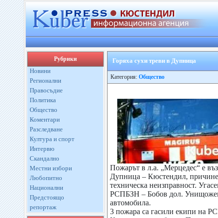
Рубрики
Горяха сухи треви в Дупница
Новини
Категория:
Общество
Регионални
Правосъдие
Политика
Общество
Коментари
Разследване
Култура и спорт
Интервю
Скандално
Пожарът в л.а. „Мерцедес“ е въ
Местни избори
Дупница – Кюстендил, причине
Любопитно
техническа неизправност. Угасе
Национални
РСПБЗН – Бобов дол. Унищожено
Предстоящо
автомобила.
репортаж
3 пожара са гасили екипи на Р