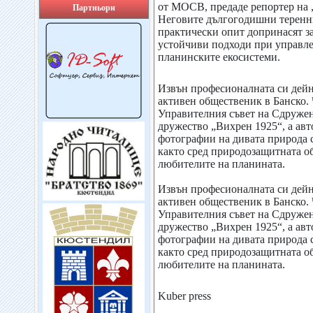
от МОСВ, предаде репортер на 
Партньори
Неговите дългогодишни теренн
практически опит допринасят з
устойчиви подходи при управле
планинските екосистеми.
Извън професионалната си дейн
активен общественик в Банско. 
Управителния съвет на Сдружен
дружество „Вихрен 1925“, а авт
фотографии на дивата природа 
както сред природозащитната об
любителите на планината.
Извън професионалната си дейн
активен общественик в Банско. 
Управителния съвет на Сдружен
дружество „Вихрен 1925“, а авт
фотографии на дивата природа 
както сред природозащитната об
любителите на планината.
Kuber press