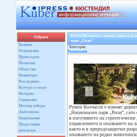
Румен Колчагов е новият директор 
Рубрики
парк „Рила“
Новини
Категория:
Регионални
Регионални
Правосъдие
Политика
Общество
Коментари
Разследване
Култура и спорт
Интервю
Скандално
Местни избори
Румен Колчагов е новият дирек
Любопитно
„Национален парк „Рила“, сато 
в изготвянето на стратегически
Национални
управлението и опазването на 
Предстоящо
както и в природозащитни разра
репортаж
опазването на редки животинск