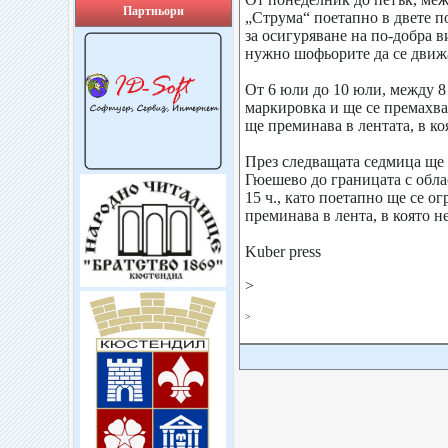
Партньори
„Струма“ поетапно в двете п
за осигуряване на по-добра 
нужно шофьорите да се движ
От 6 юли до 10 юли, между 8 ч
маркировка и ще се премахва
ще преминава в лентата, в коя
През следващата седмица ще 
Гюешево до границата с облас
15 ч., като поетапно ще се о
преминава в лента, в която не
Kuber press
>
>