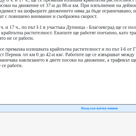
осоки на движение от 37-и до 86-и км. При изпълнение на дейно
видимост на шофьорите движението няма да бъде ограничавано, н
ат с повишено внимание и съобразена скорост.
. и 17 ч., по път I-1 в участъка Дупница - Благоевград ще се пол
 крайпътна растителност. Екипите ще работят поетапно, като тр
то не се работи.
се премахва излишната крайпътна растителност и по път I-6 от
т Перник /от км 0 до 42-и км/. Работите ще се извършват между 7
граничава навлизането в двете посоки на движение, а трафикът щ
 се работи.
Назад кън всички новини