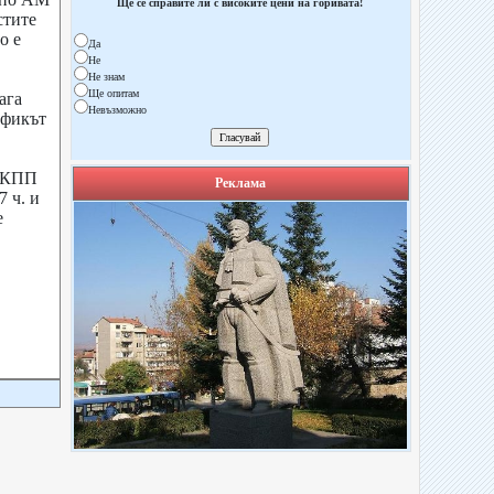
Ще се справите ли с високите цени на горивата!
стите
о е
Да
Не
Не знам
Ще опитам
ага
Невъзможно
афикът
 ГКПП
Реклама
 ч. и
е