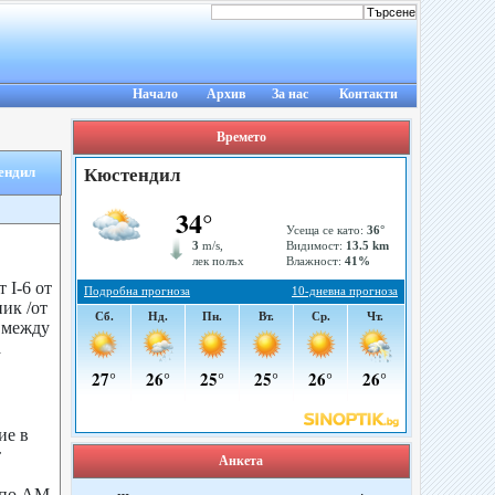
Начало
Архив
За нас
Контакти
Времето
ендил
 I-6 от
ик /от
т между
а
ие в
т
Анкета
т по АМ