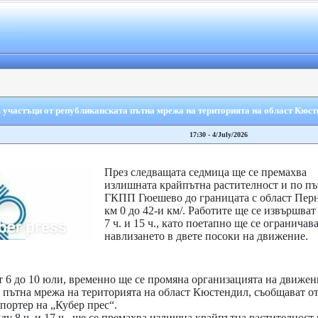
 участъци от републиканската пътна мрежа на територията на област Кюст
17:30 - 4/July/2026
През следващата седмица ще се премахва
излишната крайпътна растителност и по път
ГКПП Гюешево до границата с област Перн
км 0 до 42-и км/. Работите ще се извършва
7 ч. и 15 ч., като поетапно ще се ограничав
навлизането в двете посоки на движение.
т 6 до 10 юли, временно ще се промяна организацията на движен
 пътна мрежа на територията на област Кюстендил, съобщават о
ортер на „Кубер прес“.
ду 8 ч. и 17 ч., ще се премахва излишна крайпътна растителнос