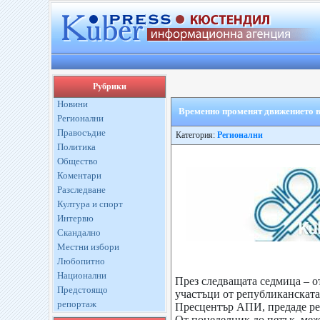
Рубрики
Новини
Временно променят движението в
Регионални
Правосъдие
Категория:
Регионални
Политика
Общество
Коментари
Разследване
Култура и спорт
Интервю
Скандално
Местни избори
Любопитно
Национални
През следващата седмица – о
Предстоящо
участъци от републиканската
репортаж
Пресцентър АПИ, предаде реп
От понеделник до петък, меж