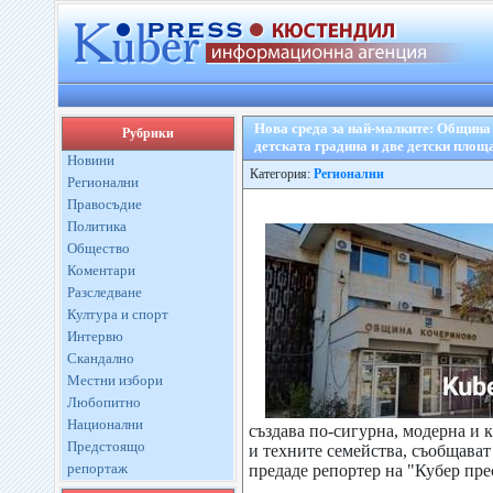
Нова среда за най-малките: Община
Рубрики
детската градина и две детски площ
Новини
Категория:
Регионални
Регионални
Правосъдие
Политика
Общество
Коментари
Разследване
Култура и спорт
Интервю
Скандално
Местни избори
Любопитно
Национални
създава по-сигурна, модерна и 
Предстоящо
и техните семейства, съобщава
репортаж
предаде репортер на "Кубер пре