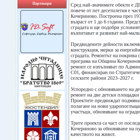
Партньори
Сред най-значимите обекти е ДГ
повече от пет десетилетия е ча
Кочериново. Построена през 197
възраст от 1 до 6 години. Пред
сградата и ще подобри условията
възпитават и развиват най-мал
Предвидените дейности включва
конструкция, мерки за енергий
сградата. Ремонтът на покрива 
програма на Община Кочеринов
ремонт се изпълняват по Админ
C01, финансиран по Стратегичес
селските райони 2023–2027 г.
Успоредно с обновяването на де
ремонт на две детски площадки 
Проектите предвиждат подмяна 
полагане на нови ударопоглъща
участъци, обновяване на огради
Трите проекта са част от после
Кочериново за обновяване на п
качеството на живот.