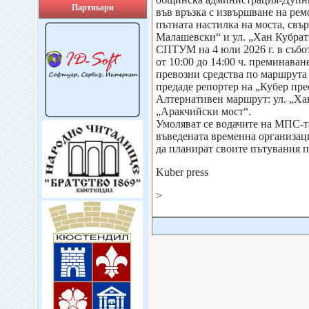
Партньори
във връзка с извършване на ре
пътната настилка на моста, свъ
Малашевски“ и ул. „Хан Кубрат
СПТУМ на 4 юли 2026 г. в събот
от 10:00 до 14:00 ч. преминава
превозни средства по маршрута
предаде репортер на „Кубер пре
Алтернативен маршрут: ул. „Хан
„Аракчийски мост“.
Умоляват се водачите на МПС-та
въведената временна организац
да планират своите пътувания 
Kuber press
>