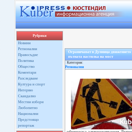
Рубрики
Новини
Регионални
Ограничават в Дупница движението 
Правосъдие
пътната настилка на мост
Политика
Категория:
Общество
Регионални
Коментари
Разследване
Култура и спорт
Интервю
Скандално
Местни избори
Любопитно
Национални
Предстоящо
репортаж
общинска администрация-Дупни