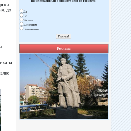
Ще се справите ли с високите цени на горивата!
орски
л, до
Да
Не
Не знам
Ще опитам
Невъзможно
и
Реклама
иха за
малко