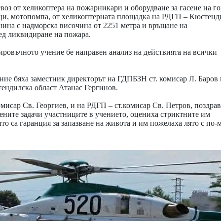
оз от хеликоптера на пожарникари и оборудване за гасене на г
ци, мотопомпа, от хеликоптерната площадка на РДГП – Кюстенди
нина с надморска височина от 2251 метра и връщане на
ед ликвидиране на пожара.
ровъчното учение бе направен анализ на действията на всички
ние бяха заместник директорът на ГДПБЗН ст. комисар Л. Баров 
ендилска област Атанас Гергинов.
исар Св. Георгиев, и на РДГП – ст.комисар Св. Петров, поздрав
ените задачи участниците в учението, оцениха стриктните им
о са гаранция за запазване на живота и им пожелаха лято с по-