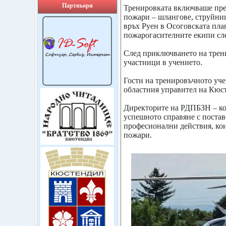
Партньори
Тренировката включваше прев
пожари – шлангове, струйни
връх Руен в Осоговската пла
пожарогасителните екипи сл
След приключването на трени
участници в учението.
Гости на тренировъчното уче
областния управител на Кюст
Директорите на РДПБЗН – ком
успешното справяне с постав
професионални действия, коит
пожари.