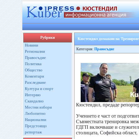
Рубрики
Кюстендил домакин на Трениров
Новини
Категория:
Правосъдие
Регионални
Правосъдие
Политика
Общество
Коментари
Разследване
Култура и спорт
Интервю
Скандално
Кюстендил, предаде репортер
Местни избори
Любопитно
Учението е част от подготви
Национални
Съвместната тренировка ме
Предстоящо
ГДГП включваше и служители
репортаж
столицата, Софийска област,