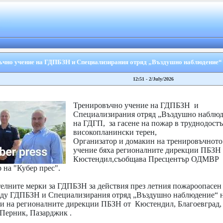
ъчно учение на ГДПБЗН и Специализирания отряд „Въздушно наблюдение“
12:51 - 2/July/2026
Тренировъчно учение на ГДПБЗН и
Специализирания отряд „Въздушно наблюд
на ГДГП, за гасене на пожар в труднодост
високопланински терен,
Организатор и домакин на тренировъчното
учение бяха регионалните дирекции ПБЗН 
Кюстендил,съобщава Пресцентър ОДМВР
 на "Кубер прес".
телните мерки за ГДПБЗН за действия през летния пожароопасен 
жду ГДПБЗН и Специализирания отряд „Въздушно наблюдение“ 
 на регионалните дирекции ПБЗН от Кюстендил, Благоевград,
 Перник, Пазарджик .