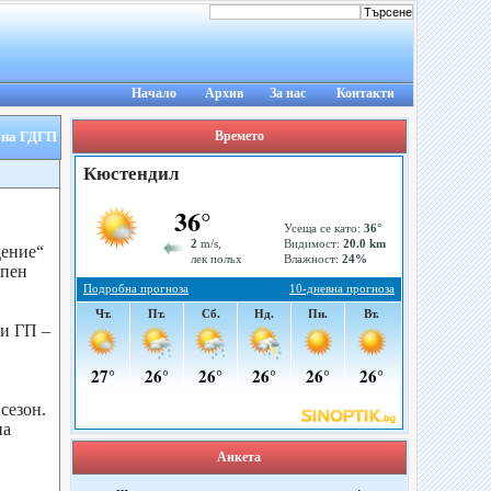
Начало
Архив
За нас
Контакти
 на ГДГП
Времето
ение“
ъпен
и ГП –
сезон.
на
Анкета