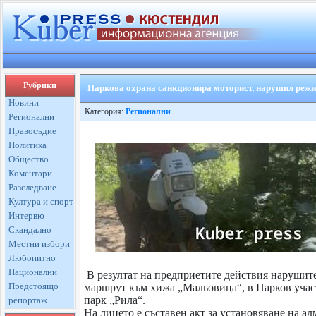
Рубрики
Паркова охрана санкционира моторист, нарушил режи
Новини
Категория:
Регионални
Регионални
Правосъдие
Политика
Общество
Коментари
Разследване
Култура и спорт
Интервю
Скандално
Местни избори
Любопитно
Национални
В резултат на предприетите действия нарушит
Предстоящо
маршрут към хижа „Мальовица“, в Парков учас
парк „Рила“.
репортаж
На лицето е съставен акт за установяване на а