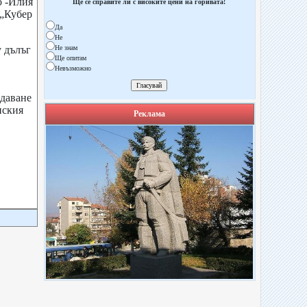
о -Илия
Ще се справите ли с високите цени на горивата!
 „Кубер
Да
Не
у дълъг
Не знам
Ще опитам
Невъзможно
т.
ждаване
нския
Реклама