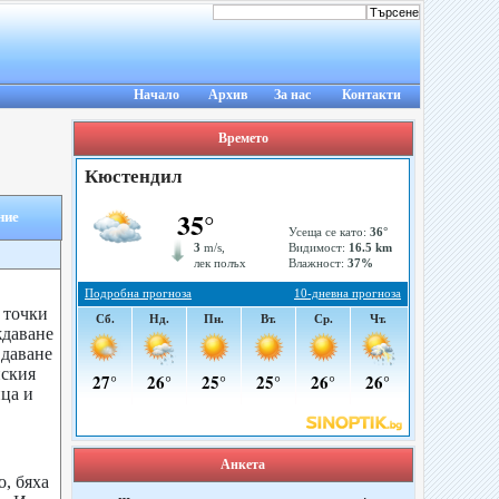
Начало
Архив
За нас
Контакти
Времето
ние
 точки
ждаване
 даване
нския
ца и
Анкета
, бяха