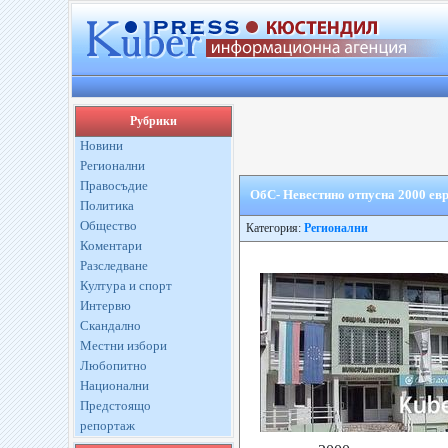
Рубрики
Новини
Регионални
Правосъдие
ОбС- Невестино отпусна 2000 ев
Политика
Общество
Категория:
Регионални
Коментари
Разследване
Култура и спорт
Интервю
Скандално
Местни избори
Любопитно
Национални
Предстоящо
репортаж