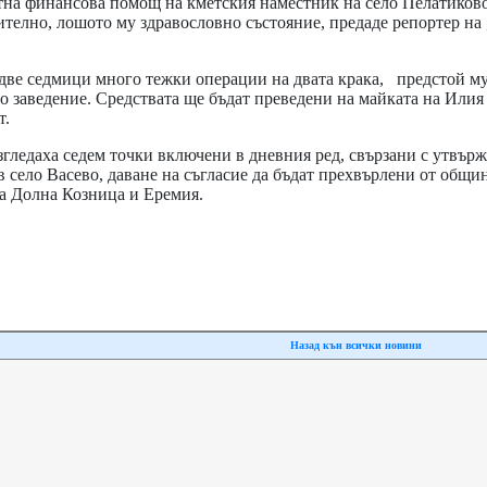
тна финансова помощ на кметския наместник на село Пелатиков
телно, лошото му здравословно състояние, предаде репортер на
 две седмици много тежки операции на двата крака, предстой м
о заведение. Средствата ще бъдат преведени на майката на Илия
от общинския бюдже
гледаха седем точки включени в дневния ред, свързани с утвър
в село Васево, даване на съгласие да бъдат прехвърлени от общи
а Долна Козница и Еремия.
Назад кън всички новини