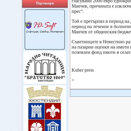
гласувани 2000 евро еднокра
Партньори
Манчев, причината е изключи
прес“.
Той е претърпял в период на
период на лечение в болничн
Манчев 
Съветниците в Невестино раз
на пазарни оценки на имоти 
поземлен фонд имоти в селат
Kuber press
>