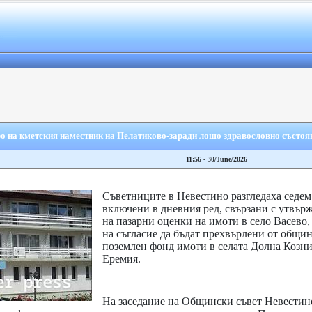
ро на кметския наместник на Пелатиково-заради лошо здравословно състоя
11:56 - 30/June/2026
Съветниците в Невестино разгледаха седем
включени в дневния ред, свързани с утвър
на пазарни оценки на имоти в село Васево,
на съгласие да бъдат прехвърлени от общи
поземлен фонд имоти в селата Долна Козни
Еремия.
На заседание на Общински съвет Невестино