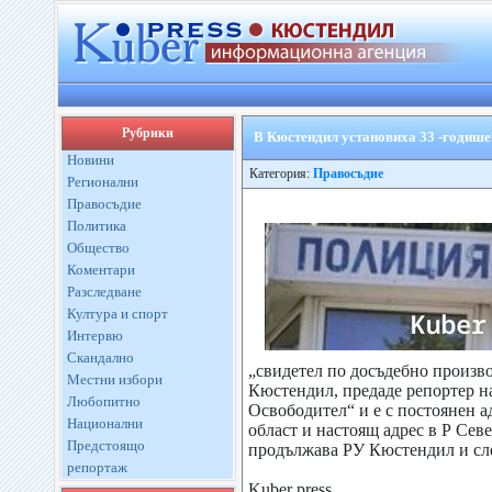
Рубрики
В Кюстендил установиха 33 -годише
Новини
Категория:
Правосъдие
Регионални
Правосъдие
Политика
Общество
Коментари
Разследване
Култура и спорт
Интервю
Скандално
„свидетел по досъдебно произ
Местни избори
Кюстендил, предаде репортер на
Любопитно
Освободител“ и е с постоянен а
Национални
област и настоящ адрес в Р Сев
Предстоящо
продължава РУ Кюстендил и сл
репортаж
Kuber press