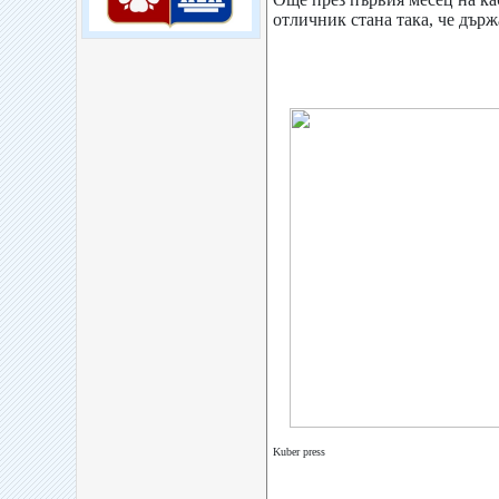
отличник стана така, че дър
Kuber press