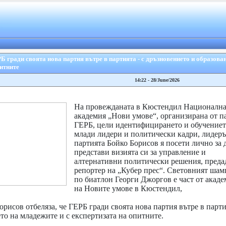
 гради своята нова партия вътре в партията - с дръзновението и образова
питните
14:22 - 28/June/2026
На провежданата в Кюстендил Национална
академия „Нови умове“, организирана от п
ГЕРБ, цели идентифицирането и обучениет
млади лидери и политически кадри, лидеръ
партията Бойко Борисов я посети лично за 
представи визията си за управление и
алтернативни политически решения, преда
репортер на „Кубер прес“. Световният ша
по биатлон Георги Джоргов е част от акаде
на Новите умове в Кюстендил,
исов отбеляза, че ГЕРБ гради своята нова партия вътре в партия
то на младежите и с експертизата на опитните.