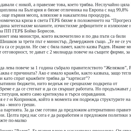
давали с никой, а правехме това, което трябва. Неслучайно цяла
циплина на България и бяхме отличника на Европа с над 99,8%
 още първия месец, влязохме в наказателна процедура.
номическа криза в света ГЕРБ бяхме в положението на “Прогрес
одина затегнахме коланите, изчистихме дефицитите и излязохме 
на ПП ГЕРБ Бойко Борисов.
инет има министри, които включително и по два пъти са били
Шишков за трети път е министър, Демерджиев също. „Те не се уча
га са се родили. Не сме с бяла памет, както казва Радев. Имаме м
 отговорност, те дават с 2 милиарда повече на същите фирми, за
а лева повече за 1 година събрало правителството “Желязков”, 
Каква е причината? Ако е имало кражби, както казваха, защо тегл
и като спрат кражбите трябва да “хартисат”?
рвативни бюджети, нито веднъж не срещнахме подкрепа от
реме е да се стегнат и да си свършат работата. Но продължават д
ституция, която само критикува и търси оправдания.
вя е г-н Копринков, който в момента им подрежда структурите на
ва - много греши.
а партията. За да сме готови да предложим алтернативно правит
ии. Целта пред нас сега е да разработим и предложим политики з
ижте по-малко
инета "Радев" -България влезе в наказателна процедура. От стра