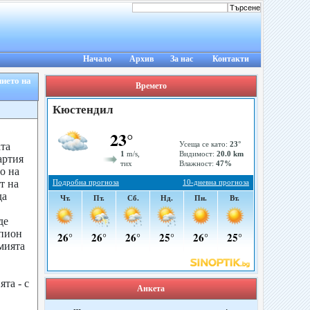
Начало
Архив
За нас
Контакти
нието на
Времето
та
артия
о на
т на
да
де
мпион
мията
та - с
Анкета