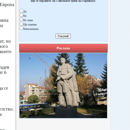
Ще се справите ли с високите цени на горивата!
 Европа
Да
Не
ивна
Не знам
на
Ще опитам
Невъзможно
т, но
ного
Реклама
 които
Радев
ят 6
а се
елство.
а
на-