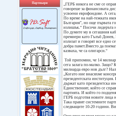
Партньори
„ГЕРБ никога не сме се оправ
говореше за финансовата дис
усвоени еврофондове. А сега,
По време на най-тежката ико
България”, но още първата г
излишък.“ Посочи лидеръта 
По думите му в сегашния каб
премиери като Гълъб Донев, 
излизат и говорят все едно се
добра памет.Вместо да поемат
казваха, че са олигарси.“
Той припомни, че 14 милиард
сега залага по-малко. Защо? 
милиарда евро нов дълг? Нал
„Когато ние внасяхме консе
президентската институция. В
държат като президентска ин
Единственият, който се спра
партията. И който го подценя
ГЕРБ подготвя новите лица н
Така правят системните парт
следващите 10-20 години. В
Още през първия месец на каб