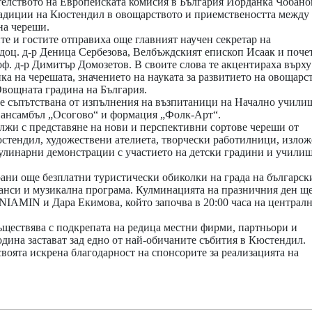
телството на Европейската комисия в България Йорданка Чобано
адиции на Кюстендил в овощарството и приемствеността между
на череши.
е и гостите отправиха още главният научен секретар на
доц. д-р Деница Сербезова, Велбъждският епископ Исаак и поче
. д-р Димитър Домозетов. В своите слова те акцентираха върху
а на черешата, значението на науката за развитието на овощарс
вощната градина на България.
 съпътствана от изпълнения на възпитаници на Начално училищ
ансамбъл „Осогово“ и формация „Фолк-Арт“.
жи с представяне на нови и перспективни сортове череши от
стендил, художествени ателиета, творчески работилници, изло
улинарни демонстрации с участието на детски градини и училищ
рани още безплатни туристически обиколки на града на българск
анси и музикална програма. Кулминацията на празничния ден ще
IAMIN и Дара Екимова, който започва в 20:00 часа на централн
ъществява с подкрепата на редица местни фирми, партньори и
одина застават зад едно от най-обичаните събития в Кюстендил.
оята искрена благодарност на спонсорите за реализацията на