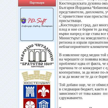
Партньори
Кюстендилската духовна окол
България Йорданка Чобанова,
представители, дипломати, у
С приветствие към присъства
присъстващи.
„Кюстендил е град, дал много
плод и ние се борим те да въ
върви напред и ще става все 
Министърът на земеделието 
региона и изрази признателн
неблагоприятните климатичн
В изявление пред медии той 
на черешите се появява всяк
проблемът идва от факта, че
причина те се конкурират с 
кооперативи, за да може по-
и за да може не те да се борят
Той добави още, че се обмис
в следващия бюджет, както и
зависимост от това какво по
сдружаването.