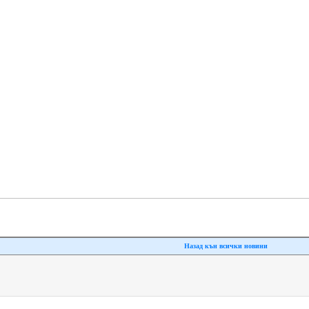
Назад кън всички новини
All rights reserved �, 2007