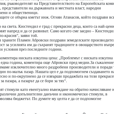
ия, ръководителят на Представителството на Европейската коми
 представители на държавната и местната власт, народни
чени и общественици.
щите се обърна кметът инж. Огнян Атанасов, който поздрави вс
 на света. Кюстендил е град с прекрасни деца, които са най-цен
рвят напред и да се развиват. Само когато сме заедно – Кюстенди
по-красив“, заяви той.
и храните Пламен Абровски поздрави земеделските производите
ост за усилията им да съхранят традициите в овощарството въпр
и условия през последните години.
коментира ниската изкупна цена: „Проблемът с ниската изкупна
а една година, коментира още Абровски пред медии.За съжаление
 имаме изключително много раздробени производители и поради 
един по-малък пазар. Нашата цел е да подпомогнем създаването н
лесно и по-окрупнено да се извърши продажбата на този прекрасе
 за пазара, а пазарът да се бори за тях“.
лят стимули като евентуално въвеждане на обратно начисляване
 различни допълнителни данъчни и икономически стимули, в
зволява бюджетът. По думите му целта е да се подпомогне