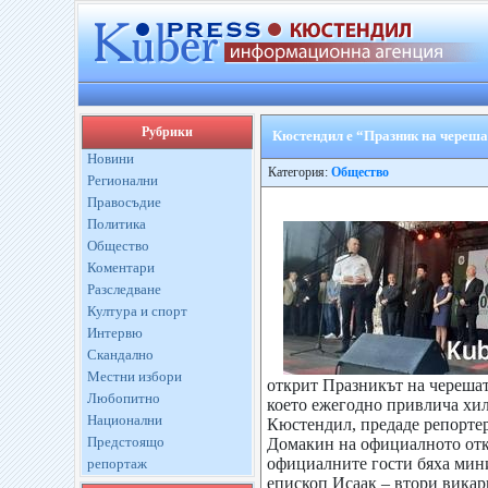
Рубрики
Кюстендил е “Празник на череша
Новини
Категория:
Общество
Регионални
Правосъдие
Политика
Общество
Коментари
Разследване
Култура и спорт
Интервю
Скандално
Местни избори
открит Празникът на черешата
Любопитно
което ежегодно привлича хи
Национални
Кюстендил, предаде репортер
Предстоящо
Домакин на официалното отк
официалните гости бяха мин
репортаж
епископ Исаак – втори вика