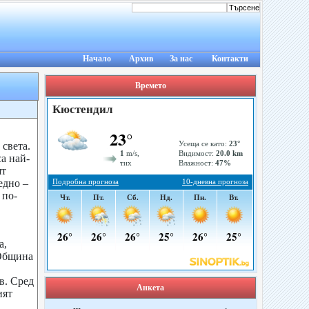
Начало
Архив
За нас
Контакти
Времето
 света.
а най-
ят
едно –
 по-
а,
-Община
в. Сред
Анкета
ият