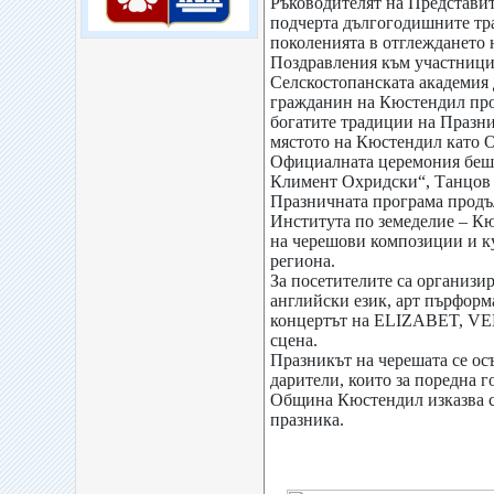
Ръководителят на Представи
подчерта дългогодишните тр
поколенията в отглеждането 
Поздравления към участницит
Селскостопанската академия 
гражданин на Кюстендил проф
богатите традиции на Празник
мястото на Кюстендил като О
Официалната церемония беше
Климент Охридски“, Танцов 
Празничната програма продъл
Института по земеделие – Кю
на черешови композиции и к
региона.
За посетителите са организи
английски език, арт пърформ
концертът на ELIZABET, VEN
сцена.
Празникът на черешата се ос
дарители, които за поредна г
Община Кюстендил изказва св
празника.