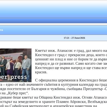
та
17:21 - 27/June/2026
Кметът инж. Атанасов: е град, дал много на
Кюстендил е град с прекрасни деца, които с
ценният ни плод и ние се борим те да върв
напред и да се развиват. Само когато сме за
Кюстендил ще върви напред и ще става все
красив.
С официална церемония в Кюстендил беше
 – едно от най-значимите събития в културния календар на град
ляди посетители от България и чужбина, съобщава Пресцентър 
 на „Кубер прес“.
риване беше кметът на Община Кюстендил инж. Огнян Атанасо
истърът на земеделието и храните Пламен Абровски, Велбъждск
рий на Софийския митрополит и архиерейски наместник на