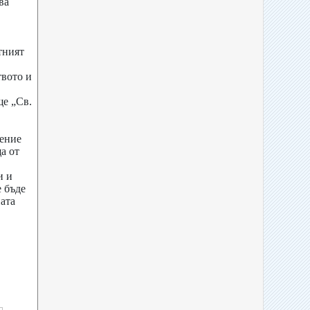
ва
тният
твото и
е „Св.
жение
а от
и и
 бъде
ата