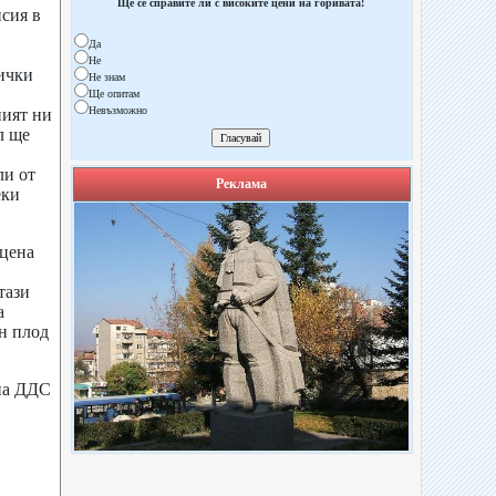
Ще се справите ли с високите цени на горивата!
сия в
Да
Не
ички
Не знам
Ще опитам
Невъзможно
ният ни
л ще
ли от
Реклама
еки
 цена
тази
а
н плод
 на ДДС