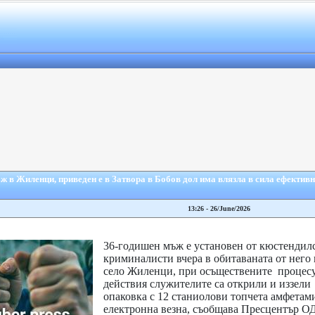
 в Жиленци, приведен е в Затвора в Бобов дол има влязла в сила ефектив
13:26 - 26/June/2026
36-годишен мъж е установен от кюстендил
криминалисти вчера в обитаваната от него
село Жиленци, при осъществените процес
действия служителите са открили и иззели
опаковка с 12 станиолови топчета амфетам
електронна везна, съобщава Пресцентър 