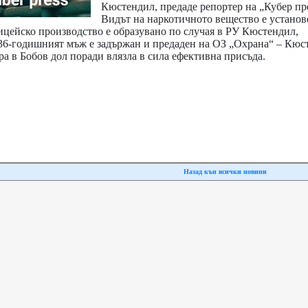
Кюстендил, предаде репортер на „Кубер пр
Видът на наркотичното вещество е установ
ицейско производство е образувано по случая в РУ Кюстендил,
36-годишният мъж е задържан и предаден на ОЗ „Охрана“ – Кюс
а в Бобов дол поради влязла в сила ефективна присъда.
Назад кън всички новини