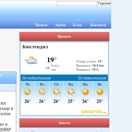
Начало
Архив
За нас
Контакти
Времето
на
ски
 къща в
уални
Анкета
ин и
ОДМВР