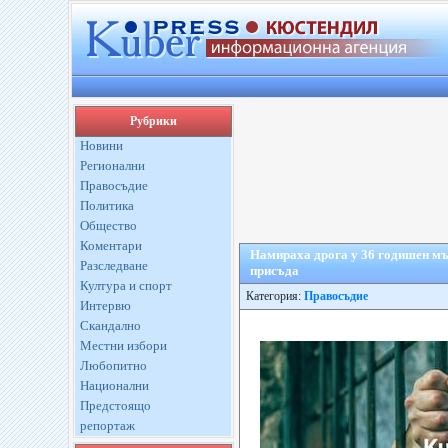
Рубрики
Новини
Регионални
Правосъдие
Политика
Общество
Коментари
Намираха дрога у 36 годишен мъж
Разследване
присъда
Култура и спорт
Категория:
Правосъдие
Интервю
Скандално
Местни избори
Любопитно
Национални
Предстоящо
репортаж