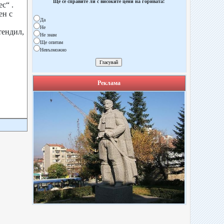
Ще се справите ли с високите цени на горивата!
ес“ .
ен с
Да
Не
тендил,
Не знам
Ще опитам
Невъзможно
Реклама