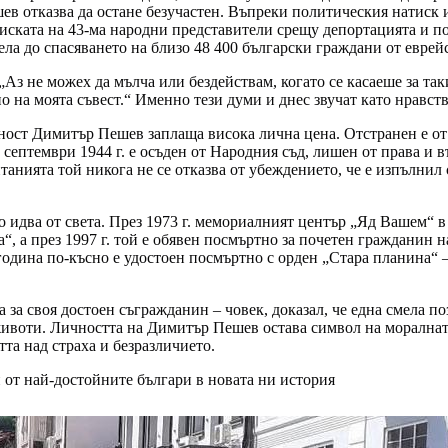
ев отказва да остане безучастен. Въпреки политическия натиск и
иската на 43-ма народни представители срещу депортацията и по
ела до спасяването на близо 48 400 български граждани от еврей
„Аз не можех да мълча или бездействам, когато се касаеше за та
 на моята съвест.“ Именно тези думи и днес звучат като нравств
ност Димитър Пешев заплаща висока лична цена. Отстранен е от
 септември 1944 г. е осъден от Народния съд, лишен от права и
анията той никога не се отказва от убеждението, че е изпълнил 
о идва от света. През 1973 г. мемориалният център „Яд Вашем“ в
“, а през 1997 г. той е обявен посмъртно за почетен гражданин н
 година по-късно е удостоен посмъртно с орден „Стара планина“
 за своя достоен съгражданин – човек, доказал, че една смела п
ивоти. Личността на Димитър Пешев остава символ на моралнат
тта над страха и безразличието.
 от най-достойните българи в новата ни история