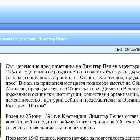
я именит съгражданин Димитър Пешев
14:42 - 25/June/20
Със церемония пред паметника на Димитър Пешев в центъра 
132-ата годишнина от рождението на големия български държ
съобщава социалната страница на Община Кюстендил, предад
прес“.В знак на признателност цветя поднесоха кметът на 
Атанасов, председателят на Общинска съвет Димитър Велинов
държавни и общински институции, обществени организации,
наместничество , културни дейци и представители на Организ
България „Шалом“.
Роден на 25 юни 1894 г. в Кюстендил, Димитър Пешев остава 
човекът, който в един от най-мрачните периоди на ХХ век изби
съвестта, справедливостта и човечността.
През март 1943 година, когато научава за подготвяната депор