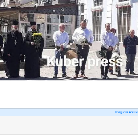
Назад кън всичк
All rights reserved �, 2007