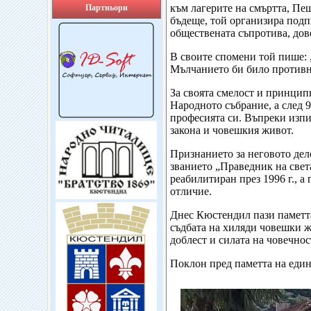
към лагерите на смъртта, Пеш
Партньори
бъдеще, той организира подп
обществената съпротива, дов
В своите спомени той пише: 
Мълчанието би било противно
За своята смелост и принцип
Народното събрание, а след 9
професията си. Въпреки изпит
закона и човешкия живот.
Признанието за неговото дел
званието „Праведник на света
реабилитиран през 1996 г., а
отличие.
Днес Кюстендил пази паметта
съдбата на хиляди човешки ж
доблест и силата на човечнос
Поклон пред паметта на един