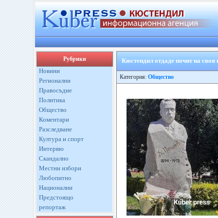
Рубрики
Кюстендил отдаде почит на сво
Новини
Категория:
Общество
Регионални
Правосъдие
Политика
Общество
Коментари
Разследване
Култура и спорт
Интервю
Скандално
Местни избори
Любопитно
Национални
Предстоящо
репортаж