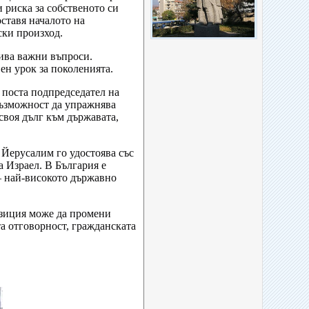
 риска за собственото си
ставя началото на
ски произход.
кива важни въпроси.
ен урок за поколенията.
 поста подпредседател на
 възможност да упражнява
своя дълг към държавата,
 Йерусалим го удостоява със
а Израел. В България е
 – най-високото държавно
озиция може да промени
а отговорност, гражданската