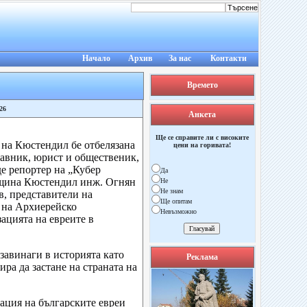
Начало
Архив
За нас
Контакти
Времето
26
Анкета
Ще се справите ли с високите
на Кюстендил бе отбелязана
цени на горивата!
авник, юрист и общественик,
е репортер на „Кубер
Да
Община Кюстендил инж. Огнян
Не
Не знам
, представители на
Ще опитам
 на Архиерейско
Невъзможно
ацията на евреите в
завинаги в историята като
Реклама
ра да застане на страната на
тация на българските евреи