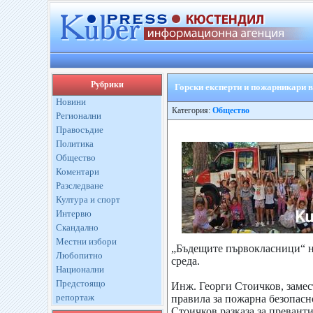
Рубрики
Горски експерти и пожарникари в
Новини
Категория:
Общество
Регионални
Правосъдие
Политика
Общество
Коментари
Разследване
Култура и спорт
Интервю
Скандално
Местни избори
„Бъдещите първокласници“ н
Любопитно
среда.
Национални
Предстоящо
Инж. Георги Стоичков, замес
репортаж
правила за пожарна безопасно
Стоичков разказа за превант