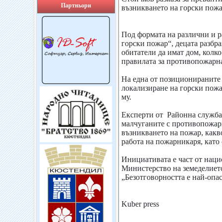
Партньори
възникването на горски пож
Под формата на различни и р
горски пожар“, децата разбра
обитатели да имат дом, колко
правилата за противопожарна
На една от позиционираните 
локализиране на горски пож
му.
Експерти от Районна служба 
малчуганите с противопожарна
възникването на пожар, какв
работа на пожарникаря, като
Инициативата е част от наци
Министерство на земеделието
„Безотговорността е най-опас
Kuber press