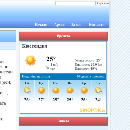
Начало
Архив
За нас
Контакти
Времето
ри
я по
жители
и
прес4,
е
ов“,
ата
те
Анкета