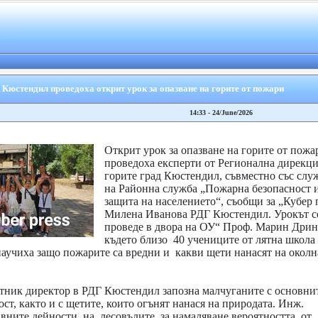
 Кюстендил проведоха открит урок за опазване на горите от пожари
14:33 - 24/June/2026
Открит урок за опазване на горите от пожа
проведоха експерти от Регионална дирекци
горите град Кюстендил, съвместно със слу
на Районна служба „Пожарна безопасност 
защита на населението“, съобщи за „Кубер 
Милена Иванова РДГ Кюстендил. Урокът с
проведе в двора на ОУ“ Проф. Марин Дрин
където близо 40 учениците от лятна школа
аучиха защо пожарите са вредни и какви щети нанасят на околн
тник директор в РДГ Кюстендил запозна малчуганите с основни
ст, както и с щетите, които огънят нанася на природата. Инж.
ивните дейности на лесовъдите, за намаляване вероятността от