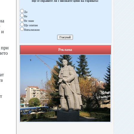
Ще се справите ли с високите цени на горивата!
Да
Не
на
Не знам
е
Ще опитам
Невъзможно
 и
 при
Реклама
ието
ат
та
т