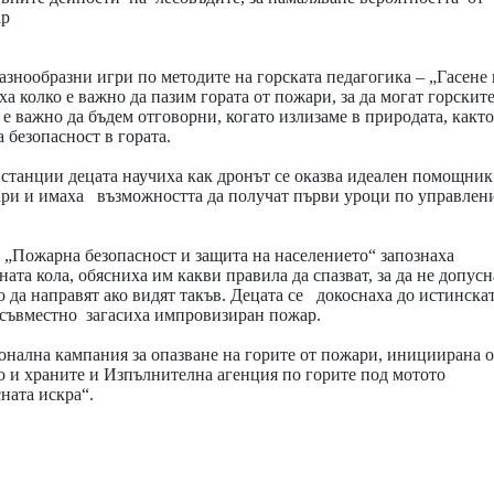
ар
азнообразни игри по методите на горската педагогика – „Гасене 
ха колко е важно да пазим гората от пожари, за да могат горскит
 е важно да бъдем отговорни, когато излизаме в природата, както
 безопасност в гората.
станции децата научиха как дронът се оказва идеален помощник
ари и имаха възможността да получат първи уроци по управлен
„Пожарна безопасност и защита на населението“ запознаха
та кола, обясниха им какви правила да спазват, за да не допусн
о да направят ако видят такъв. Децата се докоснаха до истинска
 съвместно загасиха импровизиран пожар.
онална кампания за опазване на горите от пожари, инициирана о
 и храните и Изпълнителна агенция по горите под мотото
ната искра“.