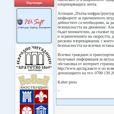
Партньори
изпреварващата лента.
Агенция „Пътна инфраструктура
шофьорите за причиненото неуд
дейностите са необходими, за да
безопасността на движение. Апе
бъдат внимателни, да спазват п
и ограниченията на скоростта, 
рискови изпреварвания, с които
безопасността на всички остан
Всички граждани и транспортн
получават информация за актуа
обстановка от интернет страни
http://www.api.bg,както и по вся
денонощието на тел. 0700 130 2
Kuber press
>