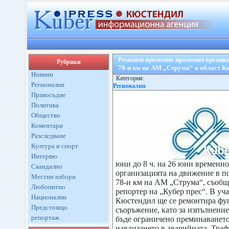
Ремонти временно променят организ
Рубрики
78-и км на АМ „Струма“ в област К
Новини
Категория:
Регионални
Регионални
Правосъдие
Политика
Общество
Коментари
Разследване
Култура и спорт
Интервю
юни до 8 ч. на 26 юни временно
Скандално
организацията на движение в п
Местни избори
78-и км на АМ „Струма“, съобщ
Любопитно
репортер на „Кубер прес“. В уча
Национални
Кюстендил ще се ремонтира фу
Предстоящо
съоръжение, като за изпълнение
репортаж
бъде ограничено преминаването
навлизането в аварийната. Тра