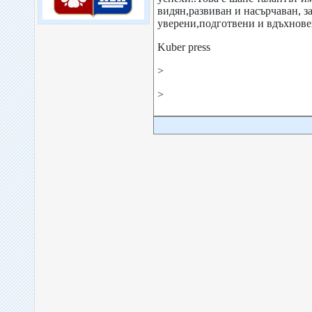
видян,развиван и насърчаван, з
уверени,подготвени и вдъхнове
Kuber press
>
>