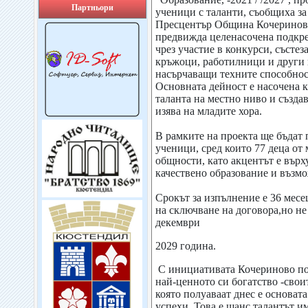
Партньори
ученици с таланти, съобщиха за
Пресцентър Община Кочеринов
предвижда целенасочена подкре
чрез участие в конкурси, състе
кръжоци, работилници и други
насърчаващи техните способнос
Основната дейност е насочена к
таланта на местно ниво и създав
изява на младите хора.
В рамките на проекта ще бъдат
ученици, сред които 77 деца от
общности, като акцентът е върх
качествено образование и възмо
Срокът за изпълнение е 36 месец
на сключване на договора,но не
декември
2029 година.
С инициативата Кочериново по
най-ценното си богатство -сво
която полуаваат днес е основат
успехи..Това е шанс талантът им