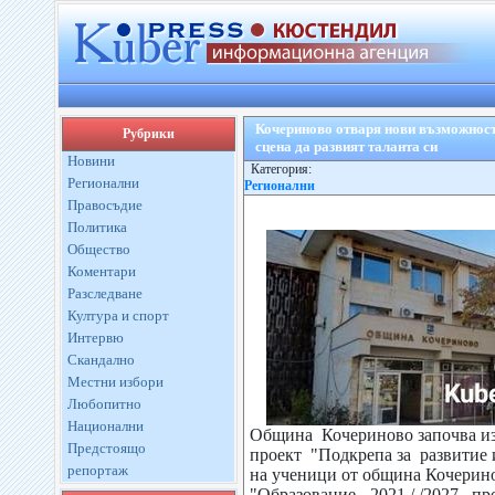
Кочериново отваря нови възможности
Рубрики
сцена да развият таланта си
Новини
Категория:
Регионални
Регионални
Правосъдие
Политика
Общество
Коментари
Разследване
Култура и спорт
Интервю
Скандално
Местни избори
Любопитно
Национални
Община Кочериново започва и
Предстоящо
проект "Подкрепа за развитие и
репортаж
на ученици от община Кочерин
"Образование, -2021 / /2027 , п