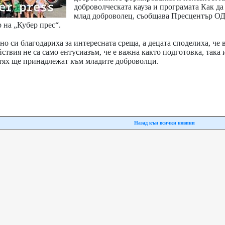
доброволческата кауза и програмата Как да
млад доброволец, съобщава Пресцентър 
 на „Кубер прес“.
о си благодариха за интересната среща, а децата споделиха, че 
йствия не са само ентусиазъм, че е важна както подготовка, така 
от тях ще принадлежат към младите доброволци.
Назад кън всички новини