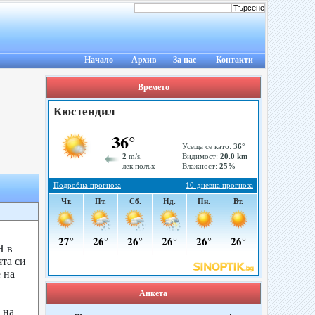
Начало
Архив
За нас
Контакти
Времето
Н в
ята си
 на
Анкета
 на