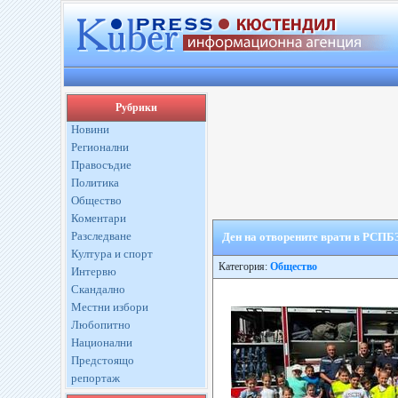
Рубрики
Новини
Регионални
Правосъдие
Политика
Общество
Коментари
Разследване
Ден на отворените врати в РСПБ
Култура и спорт
Категория:
Общество
Интервю
Скандално
Местни избори
Любопитно
Национални
Предстоящо
репортаж