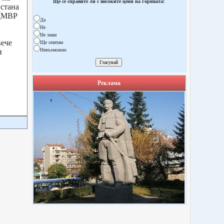
Ще се справите ли с високите цени на горивата!
 стана
ОДМВР
Да
Не
Не знам
вече
Ще опитам
Невъзможно
и
Реклама