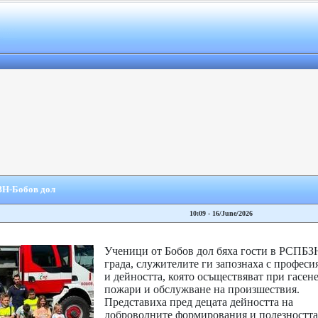
ЗН-Бобов дол
10:09 - 16/June/2026
Ученици от Бобов дол бяха гости в РСПБЗ
града, служителите ги запознаха с професи
и дейността, която осъществяват при гасене
пожари и обслужване на произшествия.
Представиха пред децата дейността на
доброволните формирования и полезността