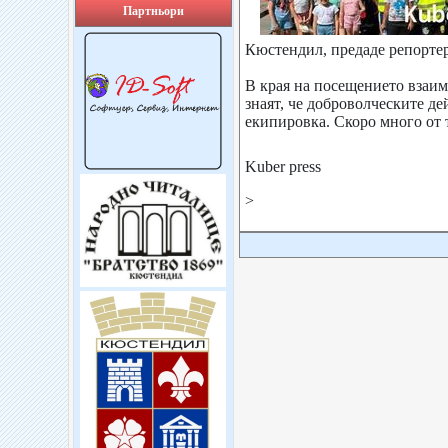
Партньори
Кюстендил, предаде репортер
В края на посещението взаимн
знаят, че доброволческите де
екипировка. Скоро много 
Kuber press
>