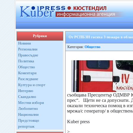
Рубрики
От РСПБЗН гасиха 3 пожара в обла
Новини
Категория:
Общество
Регионални
Правосъдие
Политика
Общество
Коментари
Разследване
Култура и спорт
Интервю
съобщава Пресцентър ОДМВР Кю
Скандално
прес“. Щети не са допуснати. 
Местни избори
оказали техническа помощ в из
Любопитно
мрежа/с генератор/ в обществена
Национални
Предстоящо
Kuber press
репортаж
>