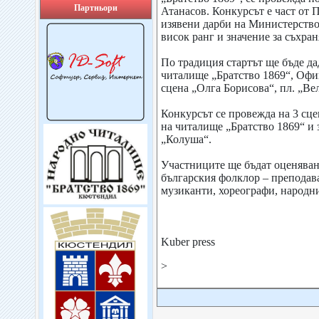
Партньори
Атанасов. Конкурсът е част от 
изявени дарби на Министерствот
висок ранг и значение за съхра
По традиция стартът ще бъде да
читалище „Братство 1869“, Офиц
сцена „Олга Борисова“, пл. „Ве
Конкурсът се провежда на 3 сце
на читалище „Братство 1869“ и 
„Колуша“.
Участниците ще бъдат оценяван
българския фолклор – преподав
музиканти, хореографи, народн
Kuber press
>