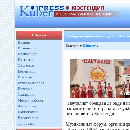
Рубрики
Рекорден брой участници на „Паута
Новини
Категория:
Общество
Регионални
Правосъдие
Политика
Общество
Коментари
Разследване
Култура и спорт
Интервю
Скандално
Местни избори
„Пауталия“ обещава да бъде на
Любопитно
изпълнители от страната и чужб
Национални
читалището в Кюстендил.
Предстоящо
репортаж
Музикалният форум, организир
„Братство 1869“, се провежда п