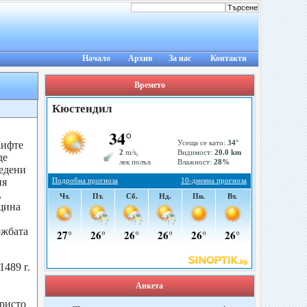
Начало
Архив
За нас
Контакти
Времето
Чифте
де
едени
ия
,
щина
ожбата
489 г.
Анкета
Христо