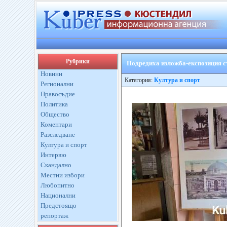
Рубрики
Подредиха изложба-експозиция с
Новини
Категория:
Култура и спорт
Регионални
Правосъдие
Политика
Общество
Коментари
Разследване
Култура и спорт
Интервю
Скандално
Местни избори
Любопитно
Национални
Предстоящо
репортаж