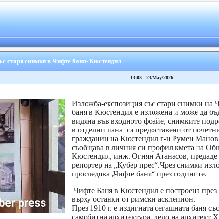
ъс стари снимки в Чифте баня- Кюстендил
13:03 - 23/May/2026
Изложба-експозиция със стари снимки на 
баня в Кюстендил е изложена и може да бъ
видяна във входното фоайе, снимките подр
в отделни пана са предоставени от почетн
гражданин на Кюстендил г-н Румен Манов
съобщава в личния си профил кмета на Об
Кюстендил, инж. Огнян Атанасов, предаде
репортер на „Кубер прес“.Чрез снимки изл
проследява „Чифте баня“ през годините.
Чифте Баня в Кюстендил е построена през 1
върху останки от римски асклепион.
През 1910 г. е издигната сегашната баня със
самобитна архитектура, дело на архитект 