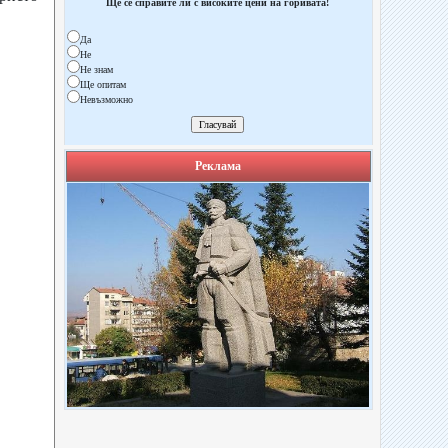
Ще се справите ли с високите цени на горивата!
Да
Не
Не знам
Ще опитам
Невъзможно
Реклама