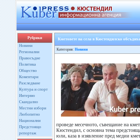
Рубрики
Кметовете на села в Кюстендилско обсъдих
Новини
Категория:
Новини
Регионални
Правосъдие
Политика
Общество
Коментари
Разследване
Култура и спорт
Интервю
Скандално
Местни избори
Любопитно
Национални
проведе месечното, съвещание на кме
Предстоящо
Кюстендил, с основна тема предстояща
репортаж
юли, каза в изявление пред медии км