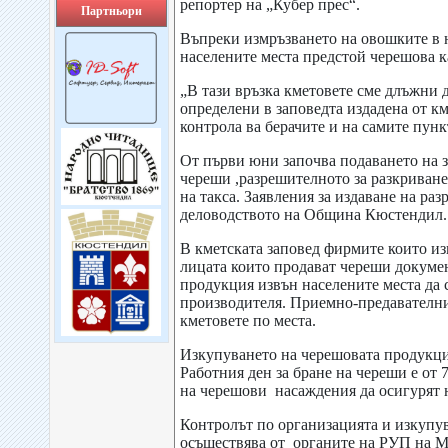
репортер на „Кубер прес“.
Партньори
Въпреки измръзването на овошките в 
населените места предстой черешова к
„В тази връзка кметовете сме длъжни
определени в заповедта издадена от к
контрола ва берачите и на самите пун
От първи юни започва подаването на з
череши ,разрешителното за разкриване
на такса. Заявления за издаване на ра
деловодството на Община Кюстендил.
В кметската заповед фирмите които из
лицата които продават череши докумен
продукция извън населените места да 
производителя. Приемно-предавателни
кметовете по места.
Изкупуването на черешовата продукция 
Работния ден за бране на череши е от 
на черешови насаждения да осигурят н
Контролът по организацията и изкупув
осъществява от органите на РУП на 