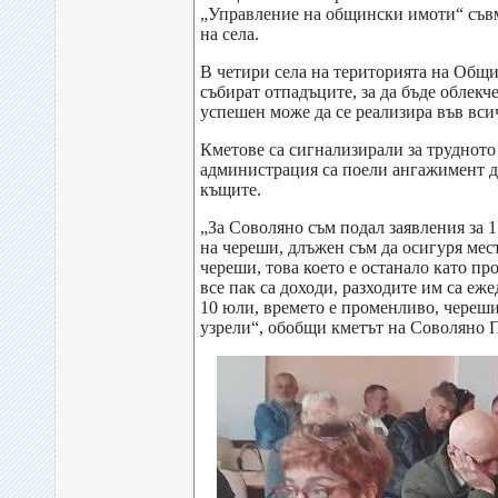
„Управление на общински имоти“ съв
на села.
В четири села на територията на Общи
събират отпадъците, за да бъде облекч
успешен може да се реализира във вси
Кметове са сигнализирали за труднот
администрация са поели ангажимент да
къщите.
„За Соволяно съм подал заявления за 1
на череши, длъжен съм да осигуря мес
череши, това което е останало като пр
все пак са доходи, разходите им са е
10 юли, времето е променливо, черешите
узрели“, обобщи кметът на Соволяно 