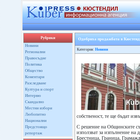
Рубрики
Одобриха продажбата в Кюстенди
Новини
Категория:
Новини
Регионални
Правосъдие
Политика
Общество
Коментари
Разследване
Култура и спорт
Интервю
Скандално
Местни избори
Любопитно
собственост, те ще бъдат изв
Национални
С решение на Общинските съв
Предстоящо
използват за изпълнение на д
репортаж
Брестница, Граница, Грамаж