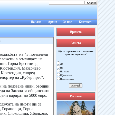
Начало
Архив
За нас
Контакти
Времето
6
Анкета
Ще се справите ли с високите
одажбата на 43 поземлени
цени на горивата!
положени в землищата на
вци, Горна Брестница,
Да
 Кюстендил, Мазарчево,
Не
Не знам
 Кюстендил, според
Ще опитам
епортер на „Кубер прес“.
Невъзможно
н на ползване ниви, овощни
еда на Закона за общинската
цени варират до 5000 евро.
Реклама
дажбата на имоти ще се
, Горановци, Горна
лик, Слокощица, Ябълково.