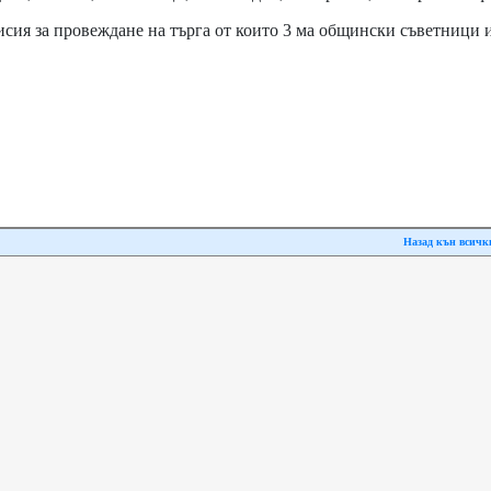
исия за провеждане на търга от които 3 ма общински съветници и
Назад кън всичк