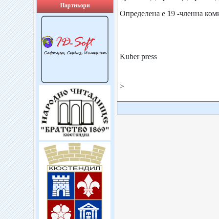
Партньори
Определена е 19 -членна ком
Kuber press
>