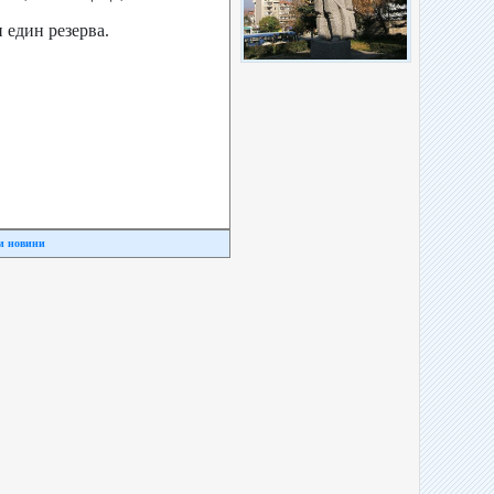
 един резерва.
и новини