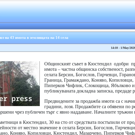
л на 43 имота в землищата на 14 села
14:10 - 1/May/202
Общинският съвет в Кюстендил одобри пр
имота – частна общинска собственост, раз
селата Берсин, Богослов, Гирчевци, Горано
Граница, Грамаждано, Коняво, Копиловци,
Пиперков Чифлик, Слокощица, Ябълково и
публикуваната докладна записка, предаде р
Предвидените за продажба имоти са с начи
градини, лозя. Продажбите са обявени по р
ършени чрез публичен търг с явно наддаване. Началните тръжни 
етници в Кюстендил, 30 на сто от средствата постъпили от про
ейности от местно значение в селата Берсин, Богослов, Гирчевци
дано, Коняво, Копиловци, Кюстендил, Мазарчево, Пиперков Чиф