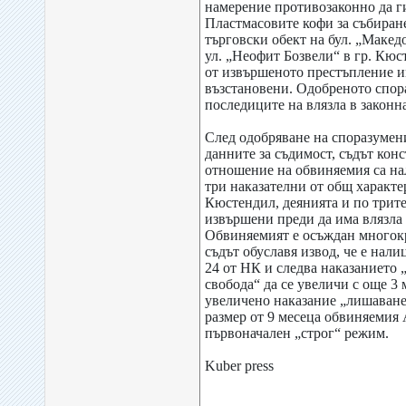
намерение противозаконно да г
Пластмасовите кофи за събиране
търговски обект на бул. „Макед
ул. „Неофит Бозвели“ в гр. Кю
от извършеното престъпление и
възстановени. Одобреното спор
последиците на влязла в законн
След одобряване на споразумени
данните за съдимост, съдът конс
отношение на обвиняемия са на
три наказателни от общ характе
Кюстендил, деянията и по трит
извършени преди да има влязла 
Обвиняемият е осъждан многокр
съдът обуславя извод, че е нали
24 от НК и следва наказанието 
свобода“ да се увеличи с още 3 
увеличено наказание „лишаване
размер от 9 месеца обвиняемия 
първоначален „строг“ режим.
Kuber press