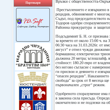
Връзки с обществеността-Окръ
Партньори
Престъплението е извършено в 
рецидив, обвиняемият е многок
Съдът, под председателството н
Тодоров одобри споразумениет
Районна прокуратура и защитат
Подсъдимият Б. Н. се признава з
за времето от около 15:00 ч. на 3
06:30 часа на 31.03.2026г. от имо
август“ е отнел чужди движими
бормашина; електрически трион
дължина 20 метра; ъглошлайф, 
стойност: 180.20 евро от владен
без негово съгласие с намерени
ги присвои и деянието е извърш
“опасен рецидив”. Наказанието
свобода” за срок от 8 месеца щ
първоначален „строг“ режим.
Одобреното споразумение има п
в законна сила присъда. Опреде
окончателно и не подлежи на о