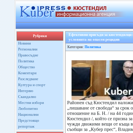
Ефективни присъди за кюстендилци
Рубрики
условията на опасен рецидив
Новини
Категория:
Политика
Регионални
Правосъдие
Политика
Общество
Коментари
Разследване
Култура и спорт
Интервю
Скандално
Районен съд Кюстендил наложи
Местни избори
„лишаване от свобода“ за срок о
Любопитно
отношение на Б. Н. / на 44 годи
Национални
Кюстендил /, който се призна з
Предстоящо
чужди движими вещи от къща в
репортаж
съобщи за „Кубер прес“, Влади