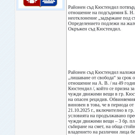
Районен съд Кюстендил потвър
отношение на подсъдимия Б. Н. 
неотклонение „задържане под с
Определението подлежи на жалб
Окръжен съд Кюстендил.
Районен съд Кюстендил наложи
„лишаване от свобода“ за срок о
отношение на А. В. / на 49 годи
Кюстендил /, който се призна з
чужди движими вещи в гр. Кюст
на опасен рецидив. Обвиняемият
виновен в това, че в периода от 
21.10.2025 г., включително в гр
условията на продължавано пре
чужди движими вещи – 3 бр. пл
събиране на смет, на обща стойн
владението на различни лица бе