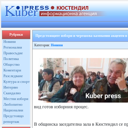
Рубрики
Предстоящите избори и черешова кампания акценти в 
Новини
Категория:
Новини
Регионални
Правосъдие
Политика
Общество
Коментари
Разследване
Култура и спорт
Интервю
Скандално
Местни избори
Любопитно
вид готов изборния процес.
Национални
Предстоящо
репортаж
В общинска заседателна зала в Кюстендил се п