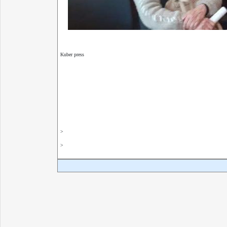
Kuber press
>
>