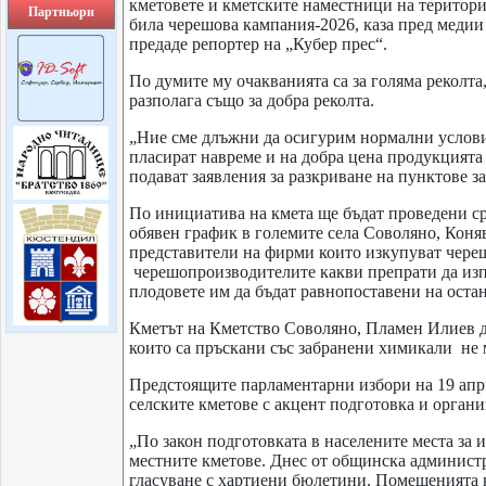
кметовете и кметските наместници на територи
Партньори
била черешова кампания-2026, каза пред меди
предаде репортер на „Кубер прес“.
По думите му очакванията са за голяма реколта,
разполага също за добра реколта.
„Ние сме длъжни да осигурим нормални условия
пласират навреме и на добра цена продукцията
подават заявления за разкриване на пунктове за
По инициатива на кмета ще бъдат проведени ср
обявен график в големите села Соволяно, Коня
представители на фирми които изкупуват чере
черешопроизводителите какви препрати да изпо
плодовете им да бъдат равнопоставени на оста
Кметът на Кметство Соволяно, Пламен Илиев д
които са пръскани със забранени химикали не 
Предстоящите парламентарни избори на 19 апр
селските кметове с акцент подготовка и органи
„По закон подготовката в населените места за 
местните кметове. Днес от общинска админист
гласуване с хартиени бюлетини. Помещенията 