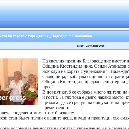
 клуб на хората с увреждания „Надежда“ в Слокощица
15:29 - 25/March/2026
На светлия празник Благовещение кметът н
Община Кюстендил инж. Огнян Атанасов 
нов клуб на хората с увреждания „Надежда“
Слокощица, съобщава социалната страница
Община Кюстендил, предаде репортер на „
прес“.
В новият клуб се събраха много жители на 
и гости. За тях това е дълго чакано място, 
ще могат да се срещат, да общуват и да пре
време заедно.
овече споделени моменти с близките:
тези стаи бъдат пълни с вашите деца, внуци и правнуци, със смя
обри условия за дейността на хората с увреждания и ще създаде 