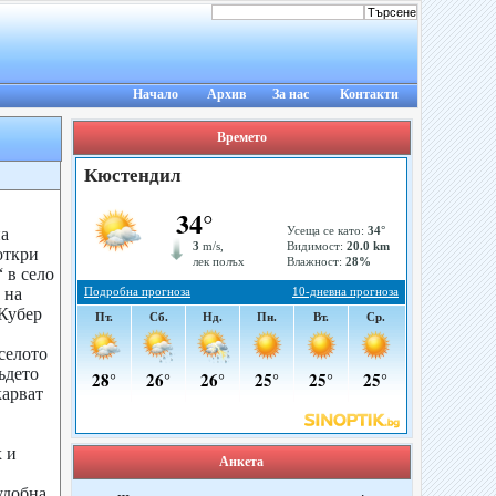
Начало
Архив
За нас
Контакти
Времето
а
откри
 в село
 на
Кубер
селото
където
карват
х и
Анкета
удобна