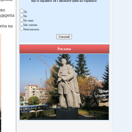
Ще се справите ли с високите цени на горивата!
тво
Да
одкрепа
Не
Не знам
епа на
Ще опитам
Невъзможно
Реклама