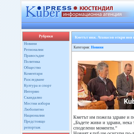
Рубрики
Кметът инж. Атанасов откри нов
Новини
Категория:
Новини
Регионални
Правосъдие
Политика
Общество
Коментари
Разследване
Култура и спорт
Интервю
Скандално
Местни избори
Любопитно
Национални
Кметът им пожела здраве и п
Предстоящо
„Бъдете живи и здрави, нека 
репортаж
споделени моменти.“
Новият клуб ще осигури по-д