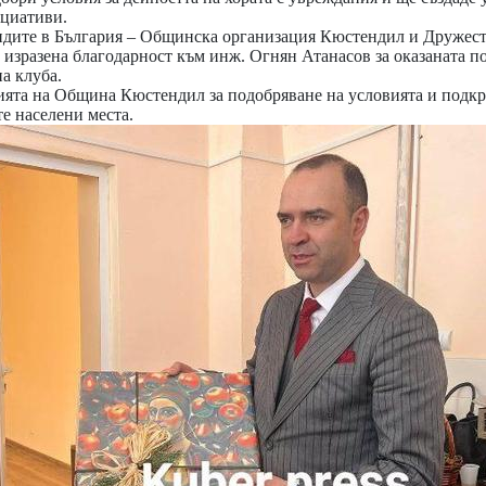
ициативи.
идите в България – Общинска организация Кюстендил и Дружес
 изразена благодарност към инж. Огнян Атанасов за оказаната п
на клуба.
ията на Община Кюстендил за подобряване на условията и подкр
е населени места.