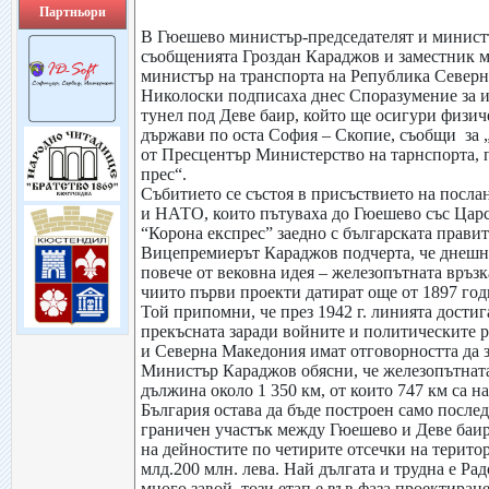
Партньори
В Гюешево министър-председателят и министъ
съобщенията Гроздан Караджов и заместник м
министър на транспорта на Република Север
Николоски подписаха днес Споразумение за 
тунел под Деве баир, който ще осигури физич
държави по оста София – Скопие, съобщи за 
от Пресцентър Министерство на тарнспорта, 
прес“.
Събитието се състоя в присъствието на посла
и НАТО, които пътуваха до Гюешево със Царс
“Корона експрес” заедно с българската правит
Вицепремиерът Караджов подчерта, че днешн
повече от вековна идея – железопътната връз
чиито първи проекти датират още от 1897 год
Той припомни, че през 1942 г. линията достиг
прекъсната заради войните и политическите р
и Северна Македония имат отговорността да 
Министър Караджов обясни, че железопътната 
дължина около 1 350 км, от които 747 км са на
България остава да бъде построен само после
граничен участък между Гюешево и Деве баир.
на дейностите по четирите отсечки на територ
млд.200 млн. лева. Най дългата и трудна е Р
много завой, този етап е във фаза проектиране