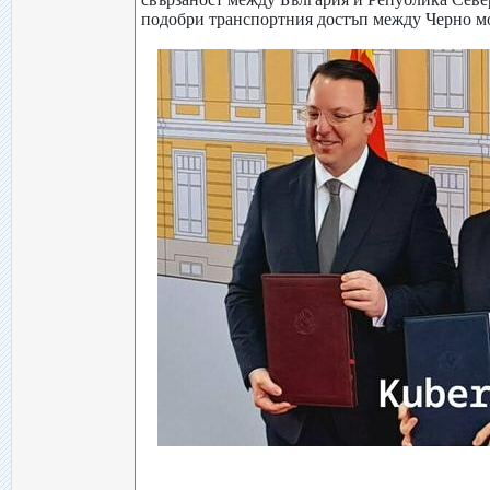
подобри транспортния достъп между Черно м