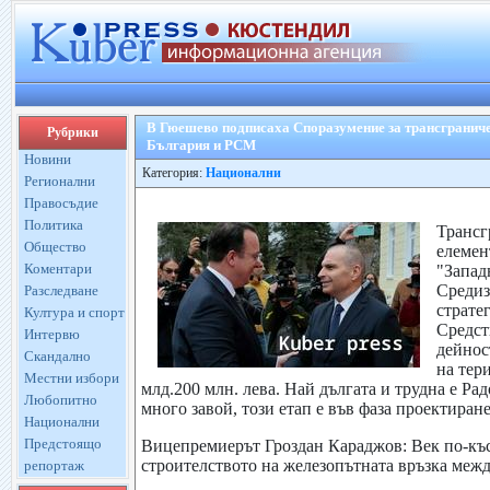
В Гюешево подписаха Споразумение за трансграниче
Рубрики
България и РСМ
Новини
Категория:
Национални
Регионални
Правосъдие
Политика
Трансг
Общество
елемен
Коментари
"Запад
Средиз
Разследване
страте
Култура и спорт
Средст
Интервю
дейнос
Скандално
на тер
Местни избори
млд.200 млн. лева. Най дългата и трудна е Р
Любопитно
много завой, този етап е във фаза проектиране
Национални
Предстоящо
Вицепремиерът Гроздан Караджов: Век по-къ
строителството на железопътната връзка меж
репортаж