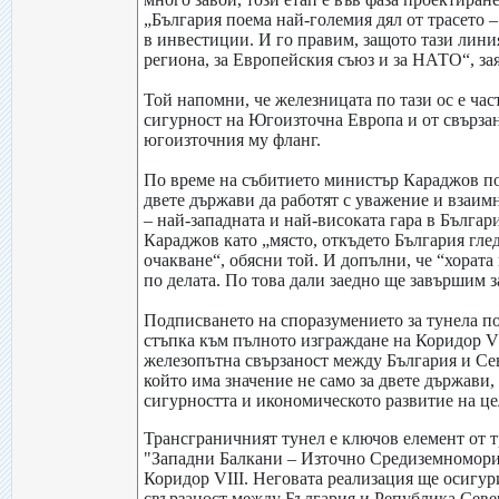
„България поема най-големия дял от трасето –
в инвестиции. И го правим, защото тази линия
региона, за Европейския съюз и за НАТО“, за
Той напомни, че железницата по тази ос е час
сигурност на Югоизточна Европа и от свърза
югоизточния му фланг.
По време на събитието министър Караджов п
двете държави да работят с уважение и взаим
– най-западната и най-високата гара в Българ
Караджов като „място, откъдето България гледа
очакване“, обясни той. И допълни, че “хората 
по делата. По това дали заедно ще завършим з
Подписването на споразумението за тунела по
стъпка към пълното изграждане на Коридор VI
железопътна свързаност между България и Се
който има значение не само за двете държави, 
сигурността и икономическото развитие на це
Трансграничният тунел е ключов елемент от 
"Западни Балкани – Източно Средиземномори
Коридор VIII. Неговата реализация ще осигу
свързаност между България и Република Сев