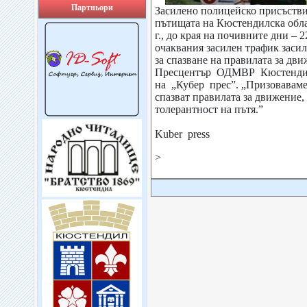
Партньори
Засилено полицейско присъстви
пътищата на Кюстендилска облас
г., до края на почивните дни – 2
очаквания засилен трафик засил
за спазване на правилата за дв
Пресцентър ОДМВР Кюстендил
на „Кубер прес”. „Призоваваме
спазват правилата за движение,
толерантност на пътя.”
Kuber press
>