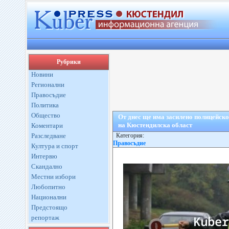
Рубрики
Новини
Регионални
Правосъдие
Политика
Общество
От днес ще има засилено полицейск
на Кюстендилска област
Коментари
Разследване
Категория:
Правосъдие
Култура и спорт
Интервю
Скандално
Местни избори
Любопитно
Национални
Предстоящо
репортаж