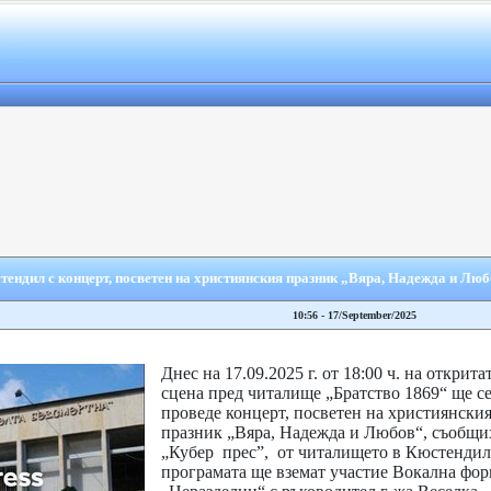
ендил с концерт, посветен на християнския празник „Вяра, Надежда и Лю
10:56 - 17/September/2025
Днес на 17.09.2025 г. от 18:00 ч. на открита
сцена пред читалище „Братство 1869“ ще с
проведе концерт, посветен на християнски
празник „Вяра, Надежда и Любов“, съобщи
„Кубер прес”, от читалището в Кюстендил
програмата ще вземат участие Вокална фо