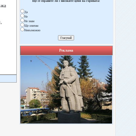
Ще се справите ли с високите цени на горивата!
-жа
Да
Не
,
Не знам
Ще опитам
Невъзможно
Реклама