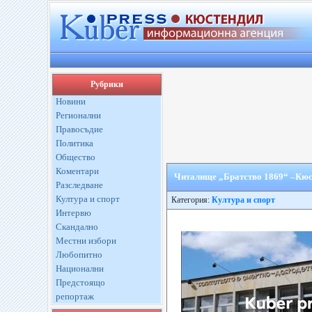
Рубрики
Новини
Регионални
Правосъдие
Политика
Общество
Коментари
Читалище „Братство 1869“ –Кюст
Разследване
Култура и спорт
Категория:
Култура и спорт
Интервю
Скандално
Местни избори
Любопитно
Национални
Предстоящо
репортаж