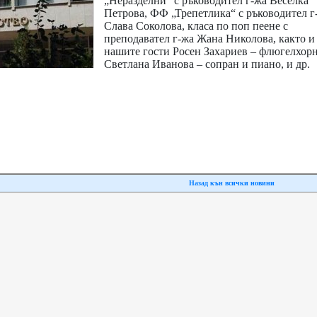
„Неразделни“ с ръководител г-жа Веселка
Петрова, ФФ „Трепетлика“ с ръководител г
Слава Соколова, класа по поп пеене с
преподавател г-жа Жана Николова, както и
нашите гости Росен Захариев – флюгелхорн
Светлана Иванова – сопран и пиано, и др.
Назад кън всички новини