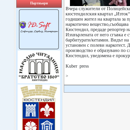
Партньори
Вчера служители от Полицейск
кюстендилския квартал „Изток“
годишен жител на квартала за 
наркотично вещество,съобща
Кюстендил, предаде репортер на
Изхвърлената от него сгъвка е 
барбитурати/кетамин. Видът на 
установен с полеви наркотест. 
производство е образувано по с
Кюстендил, уведомена е прокур
Kuber press
>