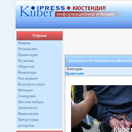
Рубрики
Новини
Регионални
Правосъдие
Политика
Задържаха 24 годишен в кв.Изток К
Общество
Категория:
Коментари
Правосъдие
Разследване
Култура и спорт
Интервю
Скандално
Местни избори
Любопитно
Национални
Предстоящо
репортаж