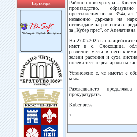
Районна прокуратура – Кюсте
Партньори
производство, образува
престъпления по чл. 354а, ал.
незаконно държане на нар
отглеждане на растения от род
за „Кубер прес”, от Апелативна
На 27.05.2025 г. полицейските
имот в с. Слокощица, обл
различни места в него крими
зелени растения и суха листн
полеви тест те реагирали на кан
Установено е, че имотът е об
мъж.
Разследването продължав
прокуратурата.
Kuber press
>