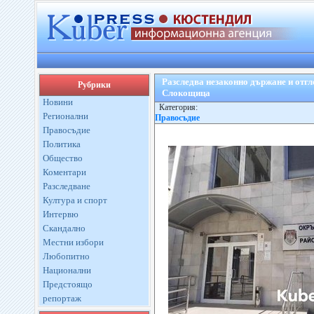
Разследва незаконно държане и отгл
Рубрики
Слокощица
Новини
Категория:
Регионални
Правосъдие
Правосъдие
Политика
Общество
Коментари
Разследване
Култура и спорт
Интервю
Скандално
Местни избори
Любопитно
Национални
Предстоящо
репортаж