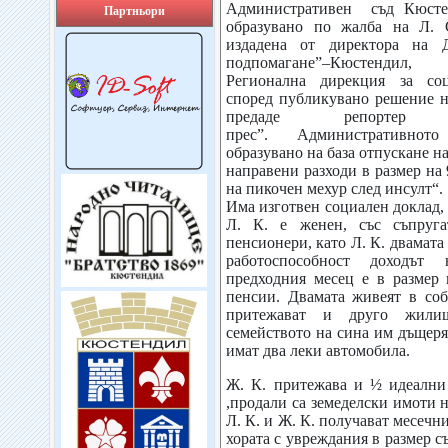
Административен съд Кюсте
Партньори
образувано по жалба на Л. 
издадена от директора на 
подпомагане”–Кюстендил
Регионална дирекция за соц
според публикувано решение 
предаде репорте
прес”. Административнот
образувано на база отпускане н
направени разходи в размер на 
на пикочен мехур след инсулт“.
Има изготвен социален доклад, 
Л. К. е женен, със съпруг
пенсионери, като Л. К. двамата
работоспособност доходът
предходния месец е в размер 
пенсии. Двамата живеят в со
притежават и друго жили
семейството на сина им дъщеря
имат два леки автомобила.
Ж. К. притежава и ½ идеални
,продали са земеделски имоти н
Л. К. и Ж. К. получават месечн
хората с увреждания в размер с