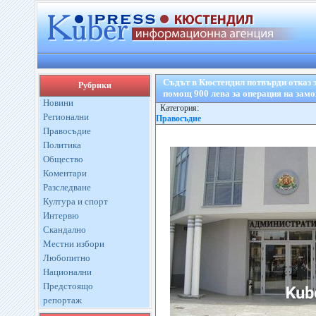
Съдът в Кюстендил потвърди отказ з
Рубрики
помощ 900 лева за операция на зам
Новини
Категория:
Регионални
Правосъдие
Правосъдие
Политика
Общество
Коментари
Разследване
Култура и спорт
Интервю
Скандално
Местни избори
Любопитно
Национални
Предстоящо
репортаж