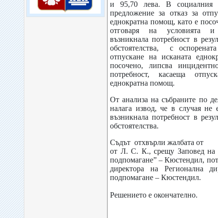
и 95,70 лева. В социалния 
предложение за отказ за отп
еднократна помощ, като е посоч
отговаря на условията и
възникнала потребност в резу
обстоятелства, с оспорената
отпускане на исканата еднок
посочено, липсва инцидентн
потребност, касаеща отпус
еднократна помощ.
От анализа на събраните по де
налага извод, че в случая не
възникнала потребност в резу
обстоятелства.
Съдът отхвърли жалбата от
от Л. С. К., срещу Заповед н
подпомагане” – Кюстендил, пот
директора на Регионална ди
подпомагане – Кюстендил.
Решението е окончателно.