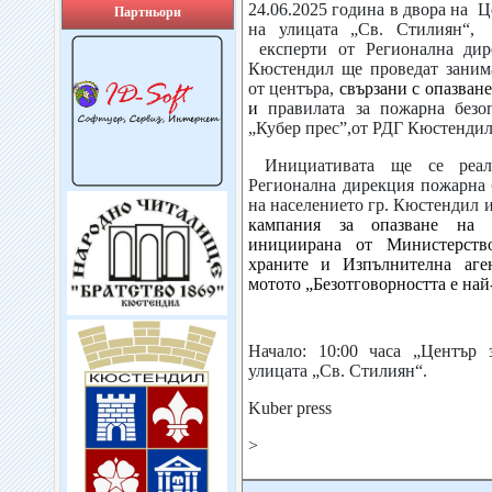
24.06.2025 година в двора на Ц
Партньори
на улицата „Св. Стилиян“,
експерти от Регионална дир
Кюстендил ще проведат заним
от центъра,
свързани с опазван
и
правилата за пожарна безо
„Кубер прес”,от РДГ Кюстендил
Инициативата ще се реал
Регионална дирекция пожарна 
на населението гр. Кюстендил
и
кампания за опазване на 
инициирана от Министерств
храните и Изпълнителна аге
мотото „Безотговорността е най
Начало: 10:00 часа „Център 
улицата „Св. Стилиян“.
Kuber press
>