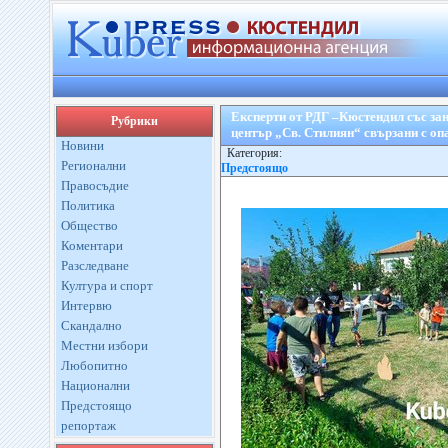
Експерти от РДГ –Кюстендил със зан
Рубрики
център „Св. Стилиян“ свързани с оп
Новини
Категория:
Регионални
Предстоящо
Правосъдие
Политика
Общество
Коментари
Разследване
Култура и спорт
Интервю
Скандално
Местни избори
Любопитно
Национални
Предстоящо
репортаж