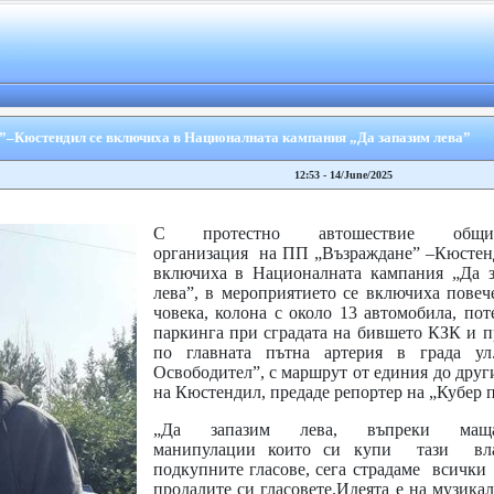
”–Кюстендил се включиха в Националната кампания „Да запазим лева”
12:53 - 14/June/2025
С протестно автошествие общинс
организация на ПП „Възраждане” –Кюстен
включиха в Националната кампания „Да з
лева”, в мероприятието се включиха повеч
човека, колона с около 13 автомобила, пот
паркинга при сградата на бившето КЗК и 
по главната пътна артерия в града ул
Освободител”, с маршрут от единия до друг
на Кюстендил, предаде репортер на „Кубер п
„Да запазим лева, въпреки маща
манипулации които си купи тази в
подкупните гласове, сега страдаме всички
продалите си гласовете.Идеята е на музика