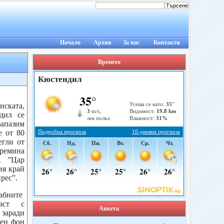
Начало
Архив
За нас
Контакти
Времето
ката,
дил се
апазим
е от 80
егли от
премина
. ”Цар
ия край
рес”.
бните
ласт с
Анкета
 заради
лен фон