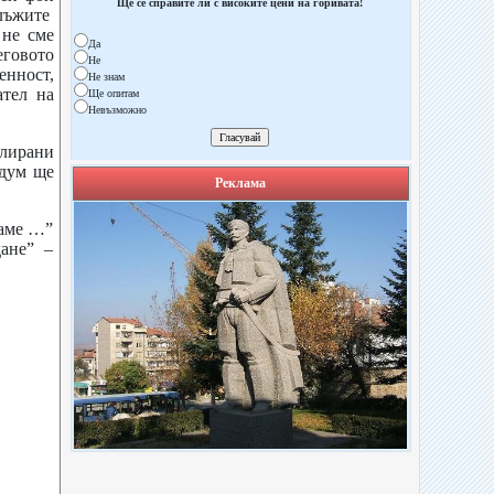
Ще се справите ли с високите цени на горивата!
 лъжите
 не сме
Да
говото
Не
нност,
Не знам
ател на
Ще опитам
Невъзможно
лирани
ндум ще
Реклама
ваме …”
ане” –