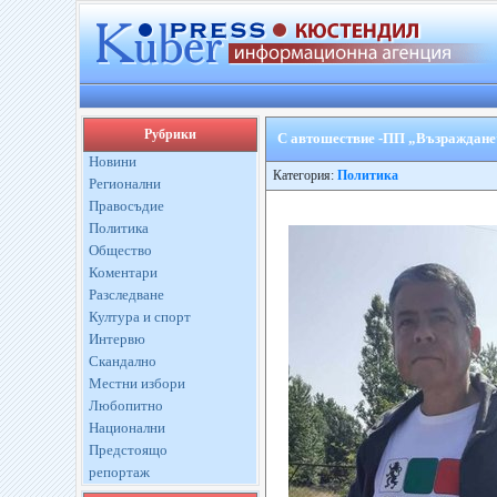
Рубрики
С автошествие -ПП „Възраждане
Новини
Категория:
Политика
Регионални
Правосъдие
Политика
Общество
Коментари
Разследване
Култура и спорт
Интервю
Скандално
Местни избори
Любопитно
Национални
Предстоящо
репортаж