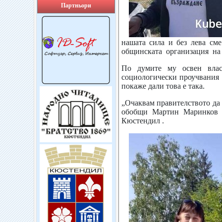
Партньори
нашата сила и без лева см
общинската организация на
По думите му освен влас
социологически проучвания 
покаже дали това е така.
„Очаквам правителството да 
обобщи Мартин Маринков 
Кюстендил .