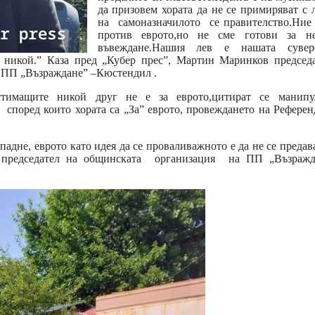
да призовем хората да не се примиряват с
на самоназначилото се правителство.Ние
против еврото,но не сме готови за не
въвеждане.Нашия лев е нашата сувере
е никой.” Каза пред „Кубер прес”, Мартин Маринков председ
 ПП „Възраждане” –Кюстендил .
тимащите никой друг не е за еврото,цитират се манипу
според които хората са „За” еврото, провеждането на Рефере
падне, еврото като идея да се проваливажното е да не се преда
председател на общинската организация на ПП „Възражд