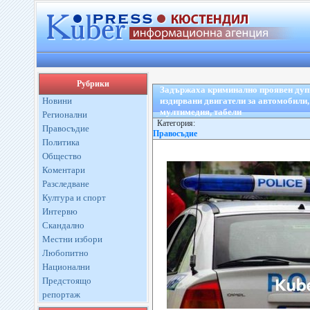
Рубрики
Задържаха криминално проявен дупн
Новини
издирвани двигатели за автомобили,
мултимедия, табели
Регионални
Категория:
Правосъдие
Правосъдие
Политика
Общество
Коментари
Разследване
Култура и спорт
Интервю
Скандално
Местни избори
Любопитно
Национални
Предстоящо
репортаж