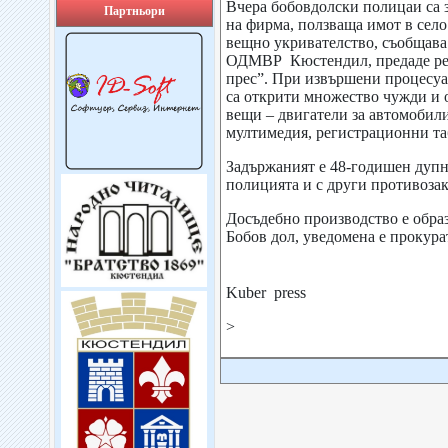
Вчера бобовдолски полицаи са 
Партньори
на фирма, ползваща имот в село 
вещно укривателство, съобщав
ОДМВР Кюстендил, предаде ре
прес”. При извършени процесуа
са открити множество чужди и 
вещи – двигатели за автомоби
мултимедия, регистрационни та
Задържаният е 48-годишен дупн
полицията и с други противоза
Досъдебно производство е образ
Бобов дол, уведомена е прокура
Kuber press
>