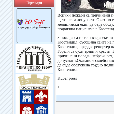
Партньори
Всички пожари са причинени п
щети не са допуснати.Оказано е
медицински екип да бъде обслу
подвижна пациентка в Кюстенд
3 пожара са гасили вчера екип
Кюстендил, съобщава сайта на 
Кюстендил, предаде репортер на
Горели са сухи треви и храсти.
причинени поради небрежност, 
допуснати.Оказано е съдействи
да бъде обслужена трудно подв
Кюстендил.
Kuber press
>