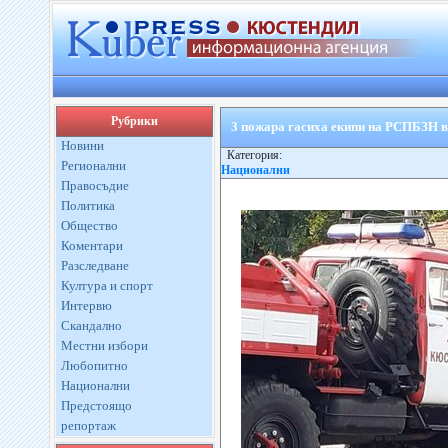
Рубрики
3 пожара гасиха екипи на РСПБЗН в
Новини
Категория:
Регионални
Национални
Правосъдие
Политика
Общество
Коментари
Разследване
Култура и спорт
Интервю
Скандално
Местни избори
Любопитно
Национални
Предстоящо
репортаж