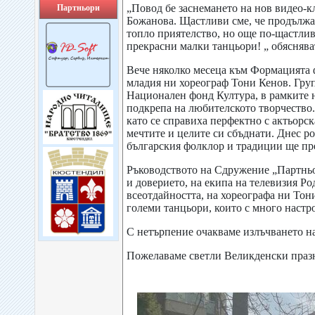
„Повод бе заснемането на нов видео-
Партньори
Божанова. Щастливи сме, че продължав
топло приятелство, но още по-щастлив
прекрасни малки танцьори! „ обясняв
Вече няколко месеца към Формацията 
младия ни хореограф Тони Кенов. Груп
Национален фонд Култура, в рамките н
подкрепа на любителското творчество.
като се справиха перфектно с актьорс
мечтите и целите си сбъднати. Днес ро
българския фолклор и традиции ще пр
Ръководството на Сдружение „Партньо
и доверието, на екипа на телевизия Ро
всеотдайността, на хореографа ни Тон
големи танцьори, които с много настро
С нетърпение очакваме излъчването на
Пожелаваме светли Великденски праз