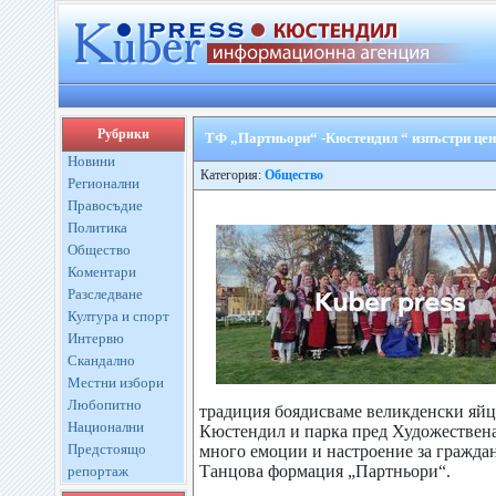
Рубрики
ТФ „Партньори“ -Кюстендил “ изпъстри цен
Новини
Категория:
Общество
Регионални
Правосъдие
Политика
Общество
Коментари
Разследване
Култура и спорт
Интервю
Скандално
Местни избори
Любопитно
традиция боядисваме великденски яйц
Национални
Кюстендил и парка пред Художествена
Предстоящо
много емоции и настроение за граждани
Танцова формация „Партньори“.
репортаж