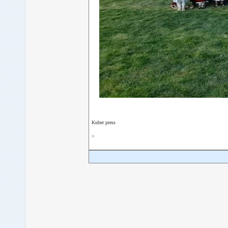
Kuber press
>