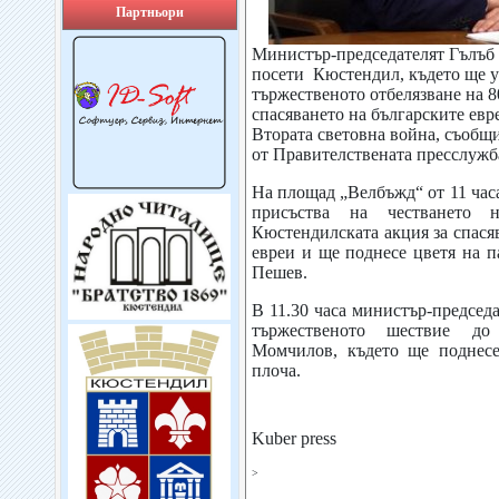
Партньори
Министър-председателят Гълъб
посети Кюстендил, където ще у
тържественото отбелязване на 8
спасяването на българските евр
Втората световна война, съобщи
от Правителствената пресслужба
На площад „Велбъжд“ от 11 час
присъства на честването 
Кюстендилската акция за спася
евреи и ще поднесе цветя на 
Пешев.
В 11.30 часа министър-председ
тържественото шествие д
Момчилов, където ще поднесе
плоча.
Kuber press
>