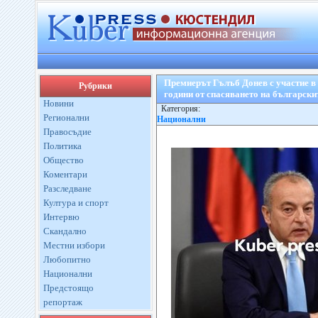
Премиерът Гълъб Донев с участие в 
Рубрики
години от спасяването на български
Новини
Категория:
Регионални
Национални
Правосъдие
Политика
Общество
Коментари
Разследване
Култура и спорт
Интервю
Скандално
Местни избори
Любопитно
Национални
Предстоящо
репортаж