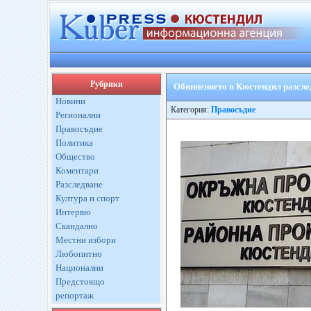
Рубрики
Обвинението в Кюстендил разсле
Новини
Категория:
Правосъдие
Регионални
Правосъдие
Политика
Общество
Коментари
Разследване
Култура и спорт
Интервю
Скандално
Местни избори
Любопитно
Национални
Предстоящо
репортаж