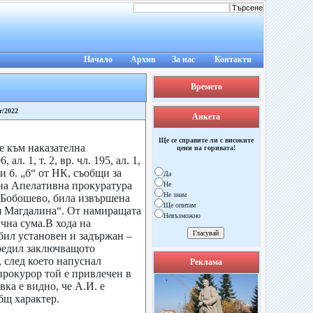
Начало
Архив
За нас
Контакти
Времето
r/2022
Анкета
Ще се справите ли с високите
е към наказателна
цени на горивата!
л. 1, т. 2, вр. чл. 195, ал. 1,
„а“ и б. „б“ от НК, съобщи за
Да
на Апелативна прокуратура
Не
Не знам
а Бобошево, била извършена
Ще опитам
я Магдалина“. От намиращата
Невъзможно
ична сума.В хода на
бил установен и задържан –
редил заключващото
, след което напуснал
Реклама
рокурор той е привлечен в
ка е видно, че А.И. е
бщ характер.