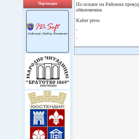
Партньори
По искане на Районна прокур
обвиняемия.
Kuber press
>
>