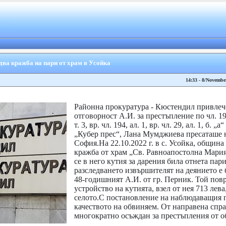
два кражба на пари от храм в Усойка
14:33 - 8/Novembe
Районна прокуратура - Кюстендил привлеч
отговорност А.И. за престъпление по чл. 196, а
т. 3, вр. чл. 194, ал. 1, вр. чл. 29, ал. 1, б. 
„Кубер прес“, Лана Мумджиева пресаташе 
София.На 22.10.2022 г. в с. Усойка, общин
кражба от храм „Св. Равноапостолна Мари
се в него кутия за дарения била отнета пар
разследването извършителят на деянието е 
48-годишният А.И. от гр. Перник. Той пов
устройство на кутията, взел от нея 713 лева
селото.С постановление на наблюдаващия п
качеството на обвиняем. От направена справ
многократно осъждан за престъпления от о