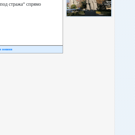
 под стража“ спрямо
и новини