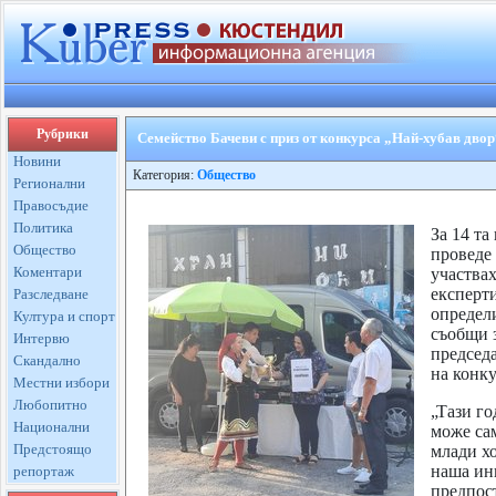
Рубрики
Семейство Бачеви с приз от конкурса „Най-хубав дво
Новини
Категория:
Общество
Регионални
Правосъдие
Политика
За 14 т
Общество
проведе 
Коментари
участвах
експерт
Разследване
определи
Култура и спорт
съобщи 
Интервю
председ
Скандално
на конку
Местни избори
Любопитно
„Тази го
Национални
може сам
Предстоящо
млади хо
наша ин
репортаж
предпост