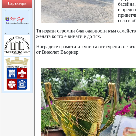
Партньори
басейна,
е преди 
приветли
села в 
Тя изрази огромни благодарности към семейств
жената която е винаги е до тях.
Наградите грамоти и купи са осигурени от чита
от Виеолет Въорнер.