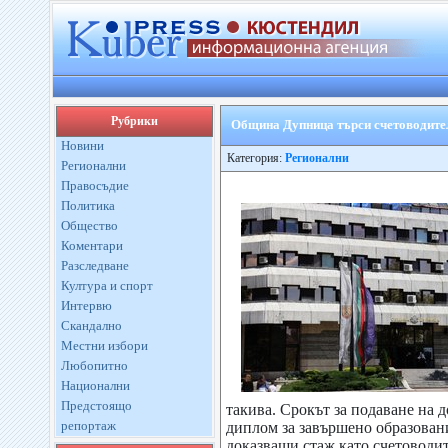
Рубрики
Община Дупница търси счетоводите
Новини
Категория:
Регионални
Регионални
Правосъдие
Политика
Общество
Коментари
Разследване
Култура и спорт
Интервю
Скандално
Местни избори
Любопитно
Национални
Предстоящо
такива. Срокът за подаване на 
репортаж
диплом за завършено образовани
доказващи стаж като счетоводит