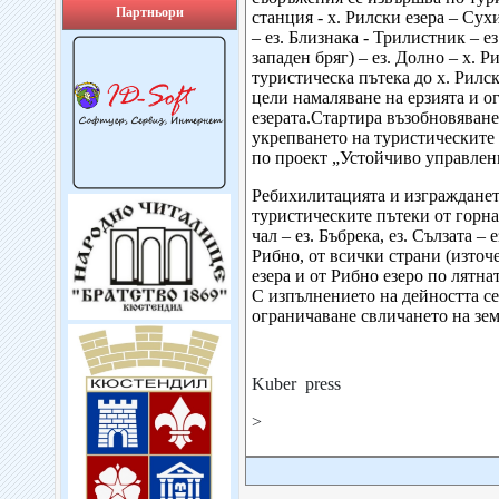
Партньори
станция - х. Рилски
езера – Сух
– ез. Близнака - Трилистник – ез
западен
бряг) – ез. Долно – х. Р
туристическа
пътека
до
х. Рилс
цели
намаляване
на
ерзията
и
о
езерата.Стартира
възобновяване
укрепването
на
туристическите
по
проект „Устойчиво
управлен
Ребихилитацията
и
изграждане
туристическите
пътеки
от
горна
чал – ез. Бъбрека, ез. Сълзата – 
Рибно, от
всички
страни (източ
езера
и
от
Рибно
езеро
по
лятна
С
изпълнението
на
дейността
се
ограничаване
свличането
на
зе
Kuber press
>