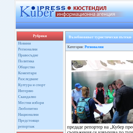
Рубрики
Възобновяват туристически пътеки-
Новини
Категория:
Регионални
Регионални
Правосъдие
Политика
Общество
Коментари
Разследване
Култура и спорт
Интервю
Скандално
Местни избори
Любопитно
Национални
Предстоящо
репортаж
предаде репортер на „Кубер пр
съоръжения
се
извършва
по
тур