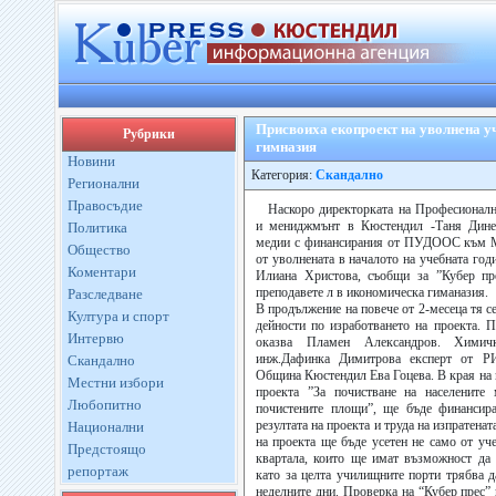
Присвоиха екопроект на уволнена у
Рубрики
гимназия
Новини
Категория:
Скандално
Регионални
Правосъдие
Наскоро директорката на Професионалн
и мениджмънт в Кюстендил -Таня Дине
Политика
медии с финансирания от ПУДООС към М
Общество
от уволнената в началото на учебната год
Коментари
Илиана Христова, съобщи за ”Кубер п
преподавете л в икономическа гиманазия.
Разследване
В продължение на повече от 2-месеца тя с
Култура и спорт
дейности по изработването на проекта. 
Интервю
оказва Пламен Александров. Химич
инж.Дафинка Димитрова експерт от Р
Скандално
Община Кюстендил Ева Гоцева. В края на м
Местни избори
проекта ”За почистване на населените 
Любопитно
почистените площи”, ще бъде финансир
резултата на проекта и труда на изпратенат
Национални
на проекта ще бъде усетен не само от уч
Предстоящо
квартала, които ще имат възможност да 
репортаж
като за целта училищните порти трябва д
неделните дни. Проверка на “Кубер прес”