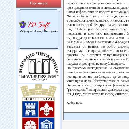
Партньори
следобедните часове установи, че вратите
през процеп на металната школска ограда. 
нямат информоция за проекта и възможоно
“Баща ми беше този, който ме подкрепи в 
е разработил проекта, защото ми е скъп, тр
ръководител е обявен друг, заради когото 
пред “Кубер прес” безработната авторка
представя, че след като несправедливо б
търпя друг да се кичи със слава за моя с
на Илиана, Димчо Ивановски с 40-годишн
възмутен от начина, по който директо
дъщеря му и игнорира работата, която е в
проекта. Той е огорчен от публикация в 
споменава, че ръководител на проекта е И
направи опровержение на публикацията.
На практика благодарение на съкратена
разполага с машинка за косене на трева, н
ножици и всичко необходимо да се подъ
училищния двор. Инструментите са закупе
Въпросът е колко процента от финансира
“ръководител”, на проекта и дали това е к
чужд труд, чийто автор не е сред учителск
Кубер прес