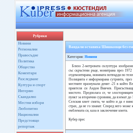
Рубрики
Новини
Вандали оставиха Шишковци без е
Регионални
Правосъдие
Категория:
Новини
Политика
Близо 2-метровата склуптура изобраз
Общество
със скръстени ръце, монитрана през 1972
Коментари
отдемонтирана, новината потвърди по теле
Разследване
Полицията е информирана сутринта, през 
местните празнували денят -21 в който 
Култура и спорт
приятеля си Андон Виячев. Присъстващи
Интервю
мястото. Предполага се, че злосторницит
Скандално
пункт за вторични суровини, да вземат до 
Селския кмет смята, че който и да е вин
Местни избори
страх, да не го хванат. Според него може 
Любопитно
емблемата си, каза в заключение кмета.
Национални
Кубер прес
Предстоящо
репортаж